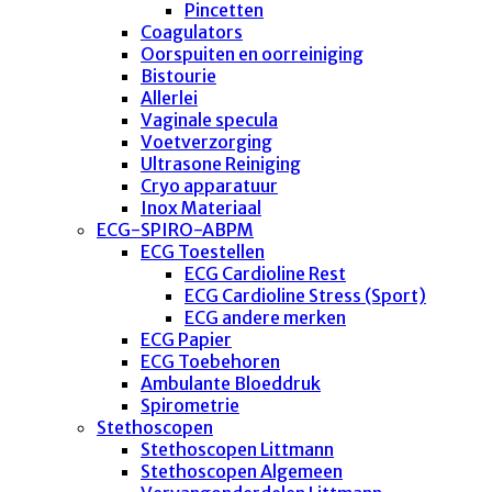
Pincetten
Coagulators
Oorspuiten en oorreiniging
Bistourie
Allerlei
Vaginale specula
Voetverzorging
Ultrasone Reiniging
Cryo apparatuur
Inox Materiaal
ECG-SPIRO-ABPM
ECG Toestellen
ECG Cardioline Rest
ECG Cardioline Stress (Sport)
ECG andere merken
ECG Papier
ECG Toebehoren
Ambulante Bloeddruk
Spirometrie
Stethoscopen
Stethoscopen Littmann
Stethoscopen Algemeen