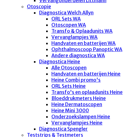
Vervangonderdelen Littmann
Otoscopie
Diagnostica Welch Allyn
ORL Sets WA
Otoscopen WA
Transfo & Oplaadunits WA
Vervanglampjes WA
Handvaten en batterijen WA
Ophthalmoscoop Panoptic WA
Andere diagnostica WA
Diagnostica Heine
Alle Otoscopen
Handvaten en batterijen Heine
Heine Combi promo's
ORL Sets Heine
Transfo's en oplaadunits Heine
Bloeddrukmeters Heine
Heine Dermatoscopen
Heine Mini 3000
Onderzoekslampen Heine
Vervanglampjes Heine
Diagnostica Spengler
Teststrips & Testmeters