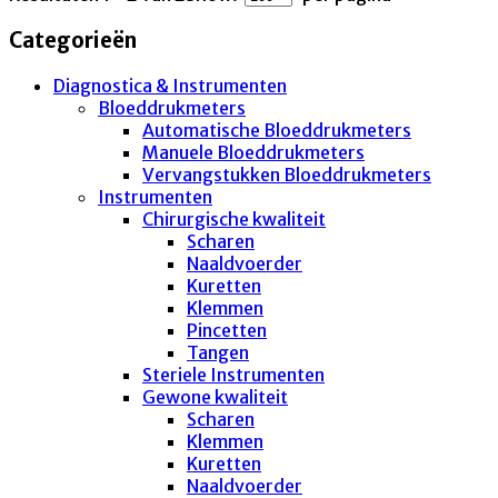
Categorieën
Diagnostica & Instrumenten
Bloeddrukmeters
Automatische Bloeddrukmeters
Manuele Bloeddrukmeters
Vervangstukken Bloeddrukmeters
Instrumenten
Chirurgische kwaliteit
Scharen
Naaldvoerder
Kuretten
Klemmen
Pincetten
Tangen
Steriele Instrumenten
Gewone kwaliteit
Scharen
Klemmen
Kuretten
Naaldvoerder