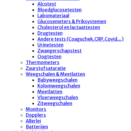
Alcotest
Bloedglucosetesten
Labomateriaal
Glucosemeters & Priksystemen
Cholesterol en lactaattesten
Drugtesten
Andere tests (Coaguchek,CRP,Covid...)
Urinetesten
Zwangerschapstest
Oogtesten
Thermometers
Zuurstofsaturatie
Weegschalen & Meetlatten
Babyweegschalen
Kolomweegschalen
Meetlatten
Vloerweegschalen
Zitweegschalen
Monitors
Dopplers
Allerlei
Batterijen