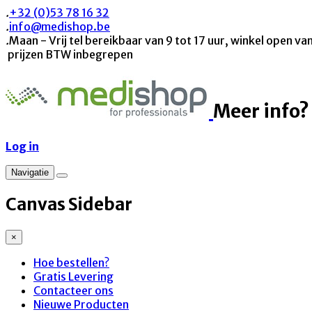
.
+32 (0)53 78 16 32
.
info@medishop.be
.
Maan - Vrij tel bereikbaar van 9 tot 17 uur, winkel open van
prijzen BTW inbegrepen
Meer info?
Log in
Navigatie
Canvas Sidebar
×
Hoe bestellen?
Gratis Levering
Contacteer ons
Nieuwe Producten