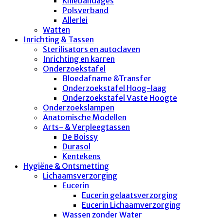
Kniebandages
Polsverband
Allerlei
Watten
Inrichting & Tassen
Sterilisators en autoclaven
Inrichting en karren
Onderzoekstafel
Bloedafname &Transfer
Onderzoekstafel Hoog-laag
Onderzoekstafel Vaste Hoogte
Onderzoekslampen
Anatomische Modellen
Arts- & Verpleegtassen
De Boissy
Durasol
Kentekens
Hygiëne & Ontsmetting
Lichaamsverzorging
Eucerin
Eucerin gelaatsverzorging
Eucerin Lichaamverzorging
Wassen zonder Water