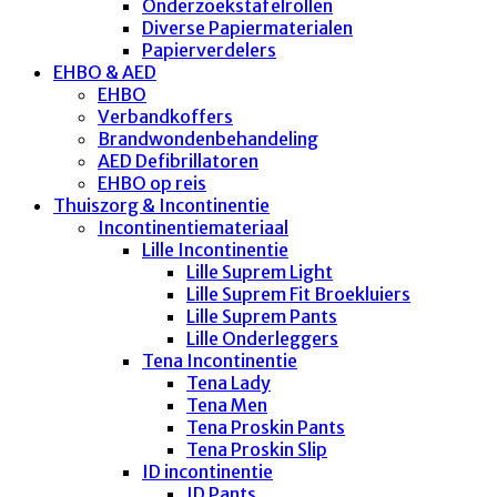
Onderzoekstafelrollen
Diverse Papiermaterialen
Papierverdelers
EHBO & AED
EHBO
Verbandkoffers
Brandwondenbehandeling
AED Defibrillatoren
EHBO op reis
Thuiszorg & Incontinentie
Incontinentiemateriaal
Lille Incontinentie
Lille Suprem Light
Lille Suprem Fit Broekluiers
Lille Suprem Pants
Lille Onderleggers
Tena Incontinentie
Tena Lady
Tena Men
Tena Proskin Pants
Tena Proskin Slip
ID incontinentie
ID Pants