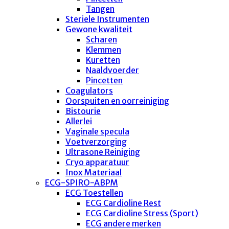
Tangen
Steriele Instrumenten
Gewone kwaliteit
Scharen
Klemmen
Kuretten
Naaldvoerder
Pincetten
Coagulators
Oorspuiten en oorreiniging
Bistourie
Allerlei
Vaginale specula
Voetverzorging
Ultrasone Reiniging
Cryo apparatuur
Inox Materiaal
ECG-SPIRO-ABPM
ECG Toestellen
ECG Cardioline Rest
ECG Cardioline Stress (Sport)
ECG andere merken