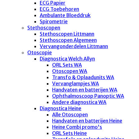
ECG Papier
ECG Toebehoren
Ambulante Bloeddruk
Spirometrie
Stethoscopen
Stethoscopen Littmann
Stethoscopen Algemeen
Vervangonderdelen Littmann
Otoscopie
Diagnostica Welch Allyn
ORL Sets WA
Otoscopen WA
Transfo & Oplaadunits WA
Vervanglampjes WA
Handvaten en batterijen WA
Ophthalmoscoop Panoptic WA
Andere diagnostica WA
Diagnostica Heine
Alle Otoscopen
Handvaten en batterijen Heine
Heine Combi promo's
ORL Sets Heine