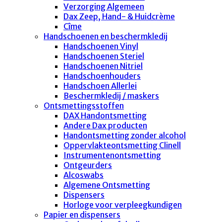
Verzorging Algemeen
Dax Zeep, Hand- & Huidcrème
Cîme
Handschoenen en beschermkledij
Handschoenen Vinyl
Handschoenen Steriel
Handschoenen Nitriel
Handschoenhouders
Handschoen Allerlei
Beschermkledij / maskers
Ontsmettingsstoffen
DAX Handontsmetting
Andere Dax producten
Handontsmetting zonder alcohol
Oppervlakteontsmetting Clinell
Instrumentenontsmetting
Ontgeurders
Alcoswabs
Algemene Ontsmetting
Dispensers
Horloge voor verpleegkundigen
Papier en dispensers