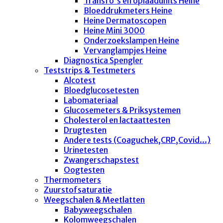
Transfo's en oplaadunits Heine
Bloeddrukmeters Heine
Heine Dermatoscopen
Heine Mini 3000
Onderzoekslampen Heine
Vervanglampjes Heine
Diagnostica Spengler
Teststrips & Testmeters
Alcotest
Bloedglucosetesten
Labomateriaal
Glucosemeters & Priksystemen
Cholesterol en lactaattesten
Drugtesten
Andere tests (Coaguchek,CRP,Covid...)
Urinetesten
Zwangerschapstest
Oogtesten
Thermometers
Zuurstofsaturatie
Weegschalen & Meetlatten
Babyweegschalen
Kolomweegschalen