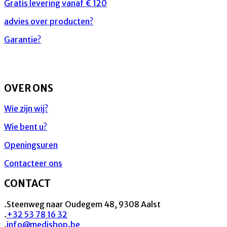
Gratis levering vanaf € 120
advies over producten?
Garantie?
OVER ONS
Wie zijn wij?
Wie bent u?
Openingsuren
Contacteer ons
CONTACT
.
Steenweg naar Oudegem 48, 9308 Aalst
.
+32 53 78 16 32
.
info@medishop.be