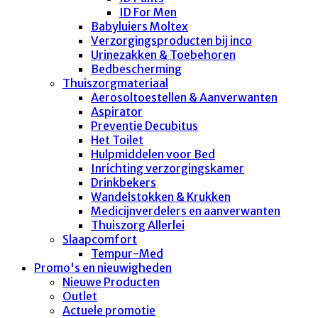
ID For Men
Babyluiers Moltex
Verzorgingsproducten bij inco
Urinezakken & Toebehoren
Bedbescherming
Thuiszorgmateriaal
Aerosoltoestellen & Aanverwanten
Aspirator
Preventie Decubitus
Het Toilet
Hulpmiddelen voor Bed
Inrichting verzorgingskamer
Drinkbekers
Wandelstokken & Krukken
Medicijnverdelers en aanverwanten
Thuiszorg Allerlei
Slaapcomfort
Tempur-Med
Promo's en nieuwigheden
Nieuwe Producten
Outlet
Actuele promotie