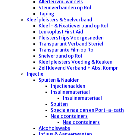
Allerlei ivm. windels
Steunverbanden op Rol
Taping
Kleefpleisters & Snelverband
Kleef- & Fixatieverband op Rol
Leukoplast First Aid
Pleisterstrips Voorgesneden
Transparant Verband Steriel
Transparante Film op Rol
Snelverband op Rol
Kleefpleisters Voeding & Keuken
Zelfklevend Verband + Abs. Kompr
Injectie
Spuiten & Naalden
Injectienaalden
Insulinemateriaal
Insulinemateriaal
Spuiten
Speciale naalden en Port-a-cath
Naaldcontainers
Naaldcontainers
Alcoholswabs
Infuus & Aanverwanten