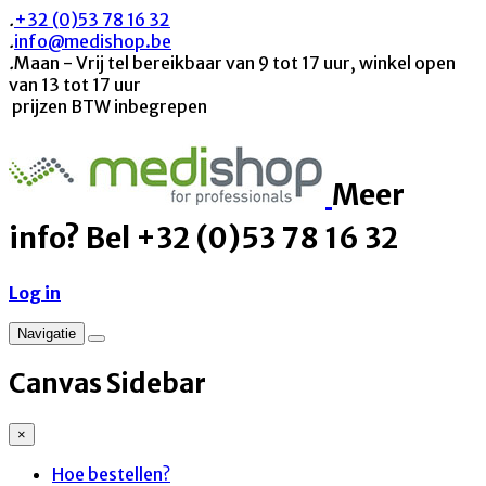
.
+32 (0)53 78 16 32
.
info@medishop.be
.
Maan - Vrij tel bereikbaar van 9 tot 17 uur, winkel open
van 13 tot 17 uur
prijzen BTW inbegrepen
Meer
info? Bel +32 (0)53 78 16 32
Log in
Navigatie
Canvas Sidebar
×
Hoe bestellen?