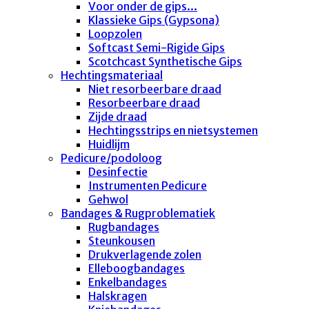
Voor onder de gips...
Klassieke Gips (Gypsona)
Loopzolen
Softcast Semi-Rigide Gips
Scotchcast Synthetische Gips
Hechtingsmateriaal
Niet resorbeerbare draad
Resorbeerbare draad
Zijde draad
Hechtingsstrips en nietsystemen
Huidlijm
Pedicure/podoloog
Desinfectie
Instrumenten Pedicure
Gehwol
Bandages & Rugproblematiek
Rugbandages
Steunkousen
Drukverlagende zolen
Elleboogbandages
Enkelbandages
Halskragen