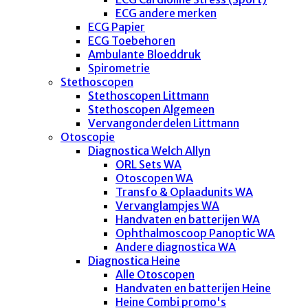
ECG andere merken
ECG Papier
ECG Toebehoren
Ambulante Bloeddruk
Spirometrie
Stethoscopen
Stethoscopen Littmann
Stethoscopen Algemeen
Vervangonderdelen Littmann
Otoscopie
Diagnostica Welch Allyn
ORL Sets WA
Otoscopen WA
Transfo & Oplaadunits WA
Vervanglampjes WA
Handvaten en batterijen WA
Ophthalmoscoop Panoptic WA
Andere diagnostica WA
Diagnostica Heine
Alle Otoscopen
Handvaten en batterijen Heine
Heine Combi promo's