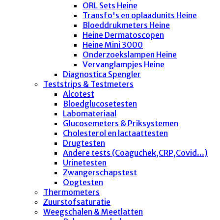
ORL Sets Heine
Transfo's en oplaadunits Heine
Bloeddrukmeters Heine
Heine Dermatoscopen
Heine Mini 3000
Onderzoekslampen Heine
Vervanglampjes Heine
Diagnostica Spengler
Teststrips & Testmeters
Alcotest
Bloedglucosetesten
Labomateriaal
Glucosemeters & Priksystemen
Cholesterol en lactaattesten
Drugtesten
Andere tests (Coaguchek,CRP,Covid...)
Urinetesten
Zwangerschapstest
Oogtesten
Thermometers
Zuurstofsaturatie
Weegschalen & Meetlatten