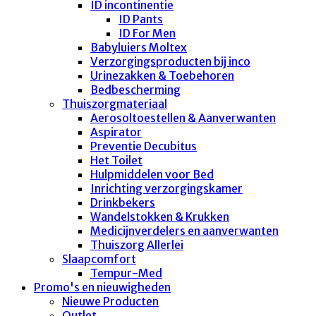
ID incontinentie
ID Pants
ID For Men
Babyluiers Moltex
Verzorgingsproducten bij inco
Urinezakken & Toebehoren
Bedbescherming
Thuiszorgmateriaal
Aerosoltoestellen & Aanverwanten
Aspirator
Preventie Decubitus
Het Toilet
Hulpmiddelen voor Bed
Inrichting verzorgingskamer
Drinkbekers
Wandelstokken & Krukken
Medicijnverdelers en aanverwanten
Thuiszorg Allerlei
Slaapcomfort
Tempur-Med
Promo's en nieuwigheden
Nieuwe Producten
Outlet