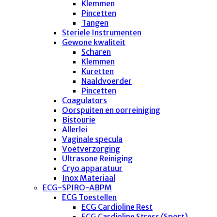
Klemmen
Pincetten
Tangen
Steriele Instrumenten
Gewone kwaliteit
Scharen
Klemmen
Kuretten
Naaldvoerder
Pincetten
Coagulators
Oorspuiten en oorreiniging
Bistourie
Allerlei
Vaginale specula
Voetverzorging
Ultrasone Reiniging
Cryo apparatuur
Inox Materiaal
ECG-SPIRO-ABPM
ECG Toestellen
ECG Cardioline Rest
ECG Cardioline Stress (Sport)