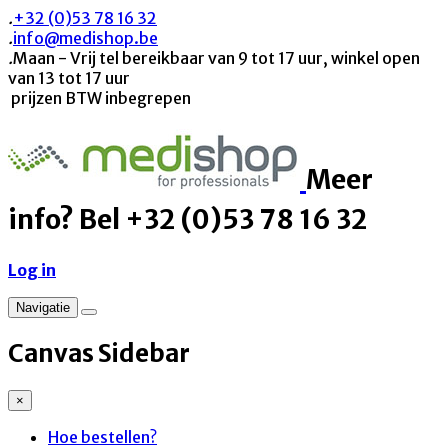
.
+32 (0)53 78 16 32
.
info@medishop.be
.
Maan - Vrij tel bereikbaar van 9 tot 17 uur, winkel open
van 13 tot 17 uur
prijzen BTW inbegrepen
Meer
info? Bel +32 (0)53 78 16 32
Log in
Navigatie
Canvas Sidebar
×
Hoe bestellen?