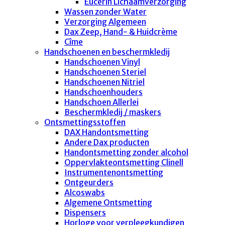
Eucerin Lichaamverzorging
Wassen zonder Water
Verzorging Algemeen
Dax Zeep, Hand- & Huidcrème
Cîme
Handschoenen en beschermkledij
Handschoenen Vinyl
Handschoenen Steriel
Handschoenen Nitriel
Handschoenhouders
Handschoen Allerlei
Beschermkledij / maskers
Ontsmettingsstoffen
DAX Handontsmetting
Andere Dax producten
Handontsmetting zonder alcohol
Oppervlakteontsmetting Clinell
Instrumentenontsmetting
Ontgeurders
Alcoswabs
Algemene Ontsmetting
Dispensers
Horloge voor verpleegkundigen