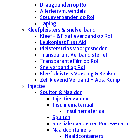
Draagbanden op Rol
Allerlei ivm. windels
Steunverbanden op Rol
Taping
Kleefpleisters & Snelverband
Kleef- & Fixatieverband op Rol
Leukoplast First Aid
Pleisterstrips Voorgesneden
Transparant Verband Steriel
Transparante Film op Rol
Snelverband op Rol
Kleefpleisters Voeding & Keuken
Zelfklevend Verband + Abs. Kompr
Injectie
Spuiten & Naalden
Injectienaalden
Insulinemateriaal
Insulinemateriaal
Spuiten
Speciale naalden en Port-a-cath
Naaldcontainers
Naaldcontainers