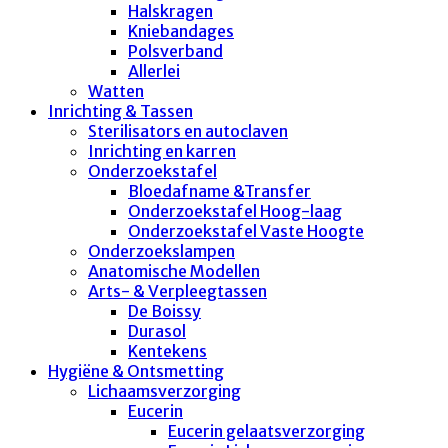
Halskragen
Kniebandages
Polsverband
Allerlei
Watten
Inrichting & Tassen
Sterilisators en autoclaven
Inrichting en karren
Onderzoekstafel
Bloedafname &Transfer
Onderzoekstafel Hoog-laag
Onderzoekstafel Vaste Hoogte
Onderzoekslampen
Anatomische Modellen
Arts- & Verpleegtassen
De Boissy
Durasol
Kentekens
Hygiëne & Ontsmetting
Lichaamsverzorging
Eucerin
Eucerin gelaatsverzorging