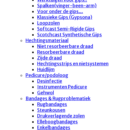
Spalken(vinger-been-arm)
Voor onder de gips...
Klassieke Gips (Gypsona)
Loopzolen
Softcast Semi-Rigide Gips
Scotchcast Synthetische Gips
Hechtingsmateriaal
Niet resorbeerbare draad
Resorbeerbare draad
Zijde draad
Hechtingsstrips en nietsystemen
Huidlijm
Pedicure/podoloog
Desinfectie
Instrumenten Pedicure
Gehwol
Bandages & Rugproblematiek
Rugbandages
Steunkousen
Drukverlagende zolen
Elleboogbandages
Enkelbandages