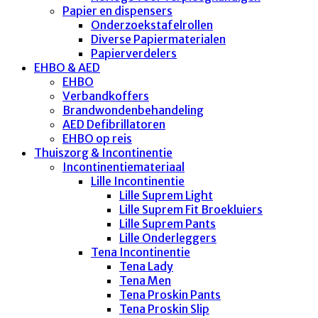
Papier en dispensers
Onderzoekstafelrollen
Diverse Papiermaterialen
Papierverdelers
EHBO & AED
EHBO
Verbandkoffers
Brandwondenbehandeling
AED Defibrillatoren
EHBO op reis
Thuiszorg & Incontinentie
Incontinentiemateriaal
Lille Incontinentie
Lille Suprem Light
Lille Suprem Fit Broekluiers
Lille Suprem Pants
Lille Onderleggers
Tena Incontinentie
Tena Lady
Tena Men
Tena Proskin Pants
Tena Proskin Slip