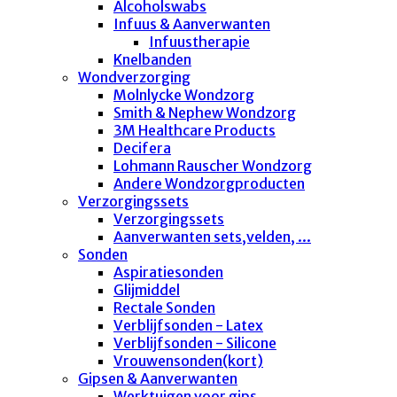
Alcoholswabs
Infuus & Aanverwanten
Infuustherapie
Knelbanden
Wondverzorging
Molnlycke Wondzorg
Smith & Nephew Wondzorg
3M Healthcare Products
Decifera
Lohmann Rauscher Wondzorg
Andere Wondzorgproducten
Verzorgingssets
Verzorgingssets
Aanverwanten sets,velden, ...
Sonden
Aspiratiesonden
Glijmiddel
Rectale Sonden
Verblijfsonden - Latex
Verblijfsonden - Silicone
Vrouwensonden(kort)
Gipsen & Aanverwanten
Werktuigen voor gips..