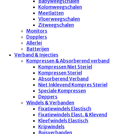
Babyweegschalen
Kolomweegschalen
Meetlatten
Vloerweegschalen
Zitweegschalen
Monitors
Dopplers
Allerlei
Batterijen
Verband & Injecties
Kompressen & Absorberend verband
Kompressen Niet Steriel
Kompressen Steriel
Absorberend Verband
Niet Inklevend Kompres Steriel
Speciale Kompressen
Deppers
Windels & Verbanden
Fixatiewindels Elastisch
Fixatiewindels Elast. & Klevend
Kleefwindels Elastisch
Kripwindels
Buisverbanden