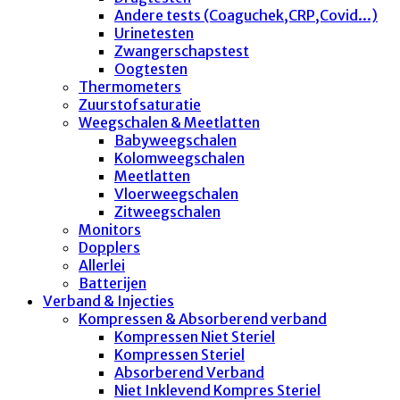
Andere tests (Coaguchek,CRP,Covid...)
Urinetesten
Zwangerschapstest
Oogtesten
Thermometers
Zuurstofsaturatie
Weegschalen & Meetlatten
Babyweegschalen
Kolomweegschalen
Meetlatten
Vloerweegschalen
Zitweegschalen
Monitors
Dopplers
Allerlei
Batterijen
Verband & Injecties
Kompressen & Absorberend verband
Kompressen Niet Steriel
Kompressen Steriel
Absorberend Verband
Niet Inklevend Kompres Steriel