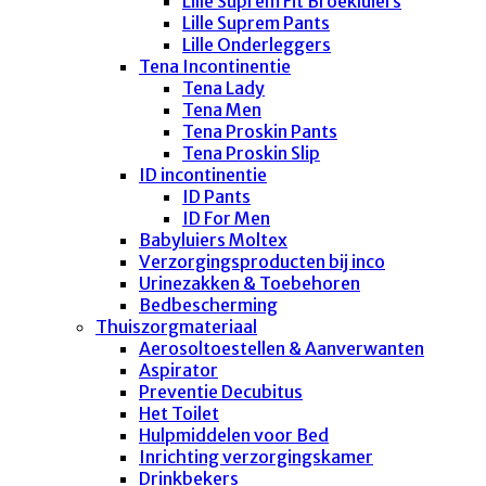
Lille Suprem Fit Broekluiers
Lille Suprem Pants
Lille Onderleggers
Tena Incontinentie
Tena Lady
Tena Men
Tena Proskin Pants
Tena Proskin Slip
ID incontinentie
ID Pants
ID For Men
Babyluiers Moltex
Verzorgingsproducten bij inco
Urinezakken & Toebehoren
Bedbescherming
Thuiszorgmateriaal
Aerosoltoestellen & Aanverwanten
Aspirator
Preventie Decubitus
Het Toilet
Hulpmiddelen voor Bed
Inrichting verzorgingskamer
Drinkbekers