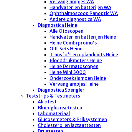
Vervanglampjes WA
Handvaten en batterijen WA
Ophthalmoscoop Panoptic WA
Andere diagnostica WA
Diagnostica Heine
Alle Otoscopen
Handvaten en batterijen Heine
Heine Combi promo's
ORL Sets Heine
Transfo's en oplaadunits Heine
Bloeddrukmeters Heine
Heine Dermatoscopen
Heine Mini 3000
Onderzoekslampen Heine
Vervanglampjes Heine
Diagnostica Spengler
Teststrips & Testmeters
Alcotest
Bloedglucosetesten
Labomateriaal
Glucosemeters & Priksystemen
Cholesterol en lactaattesten
Drugtesten