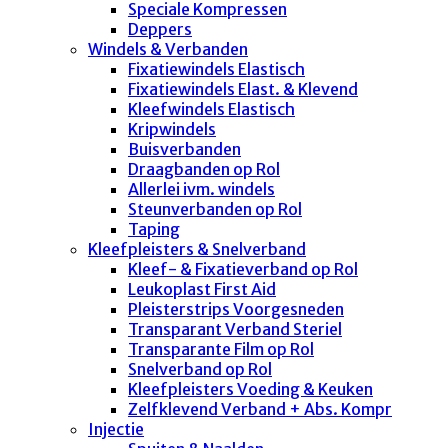
Speciale Kompressen
Deppers
Windels & Verbanden
Fixatiewindels Elastisch
Fixatiewindels Elast. & Klevend
Kleefwindels Elastisch
Kripwindels
Buisverbanden
Draagbanden op Rol
Allerlei ivm. windels
Steunverbanden op Rol
Taping
Kleefpleisters & Snelverband
Kleef- & Fixatieverband op Rol
Leukoplast First Aid
Pleisterstrips Voorgesneden
Transparant Verband Steriel
Transparante Film op Rol
Snelverband op Rol
Kleefpleisters Voeding & Keuken
Zelfklevend Verband + Abs. Kompr
Injectie