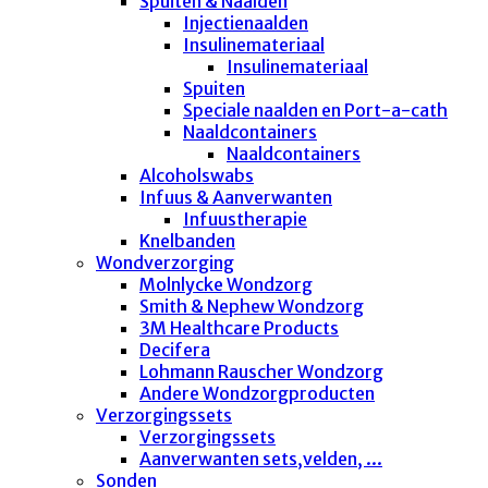
Spuiten & Naalden
Injectienaalden
Insulinemateriaal
Insulinemateriaal
Spuiten
Speciale naalden en Port-a-cath
Naaldcontainers
Naaldcontainers
Alcoholswabs
Infuus & Aanverwanten
Infuustherapie
Knelbanden
Wondverzorging
Molnlycke Wondzorg
Smith & Nephew Wondzorg
3M Healthcare Products
Decifera
Lohmann Rauscher Wondzorg
Andere Wondzorgproducten
Verzorgingssets
Verzorgingssets
Aanverwanten sets,velden, ...
Sonden