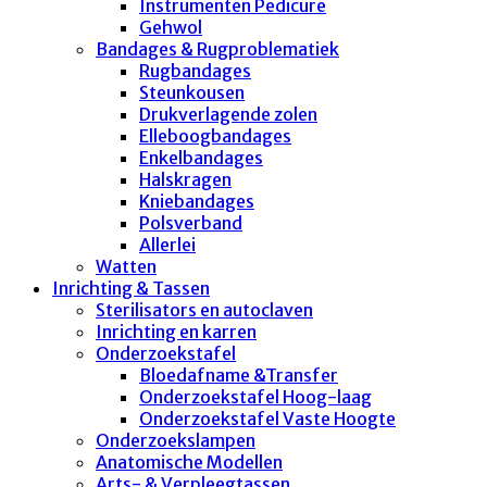
Instrumenten Pedicure
Gehwol
Bandages & Rugproblematiek
Rugbandages
Steunkousen
Drukverlagende zolen
Elleboogbandages
Enkelbandages
Halskragen
Kniebandages
Polsverband
Allerlei
Watten
Inrichting & Tassen
Sterilisators en autoclaven
Inrichting en karren
Onderzoekstafel
Bloedafname &Transfer
Onderzoekstafel Hoog-laag
Onderzoekstafel Vaste Hoogte
Onderzoekslampen
Anatomische Modellen
Arts- & Verpleegtassen