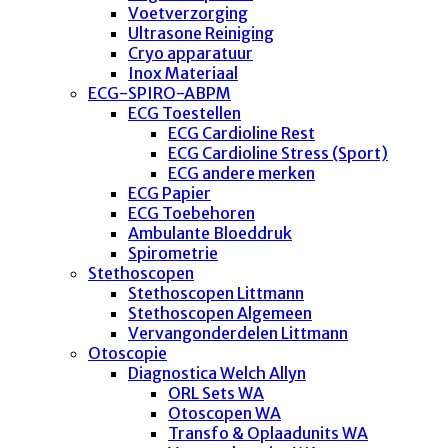
Voetverzorging
Ultrasone Reiniging
Cryo apparatuur
Inox Materiaal
ECG-SPIRO-ABPM
ECG Toestellen
ECG Cardioline Rest
ECG Cardioline Stress (Sport)
ECG andere merken
ECG Papier
ECG Toebehoren
Ambulante Bloeddruk
Spirometrie
Stethoscopen
Stethoscopen Littmann
Stethoscopen Algemeen
Vervangonderdelen Littmann
Otoscopie
Diagnostica Welch Allyn
ORL Sets WA
Otoscopen WA
Transfo & Oplaadunits WA