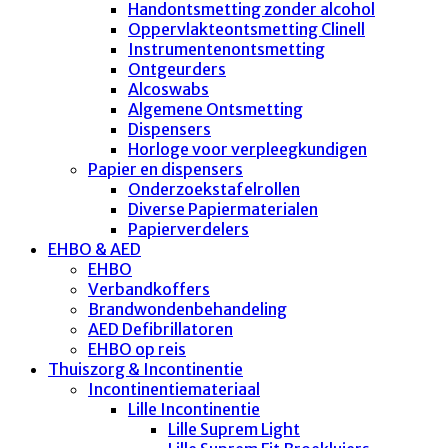
Handontsmetting zonder alcohol
Oppervlakteontsmetting Clinell
Instrumentenontsmetting
Ontgeurders
Alcoswabs
Algemene Ontsmetting
Dispensers
Horloge voor verpleegkundigen
Papier en dispensers
Onderzoekstafelrollen
Diverse Papiermaterialen
Papierverdelers
EHBO & AED
EHBO
Verbandkoffers
Brandwondenbehandeling
AED Defibrillatoren
EHBO op reis
Thuiszorg & Incontinentie
Incontinentiemateriaal
Lille Incontinentie
Lille Suprem Light