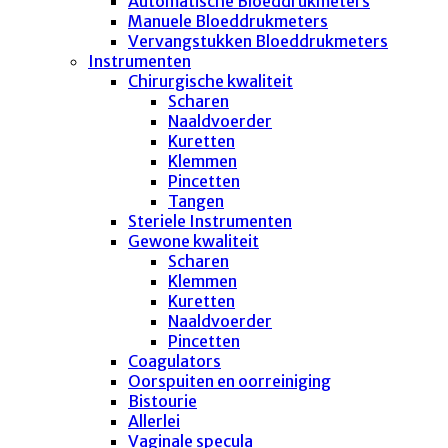
Automatische Bloeddrukmeters
Manuele Bloeddrukmeters
Vervangstukken Bloeddrukmeters
Instrumenten
Chirurgische kwaliteit
Scharen
Naaldvoerder
Kuretten
Klemmen
Pincetten
Tangen
Steriele Instrumenten
Gewone kwaliteit
Scharen
Klemmen
Kuretten
Naaldvoerder
Pincetten
Coagulators
Oorspuiten en oorreiniging
Bistourie
Allerlei
Vaginale specula