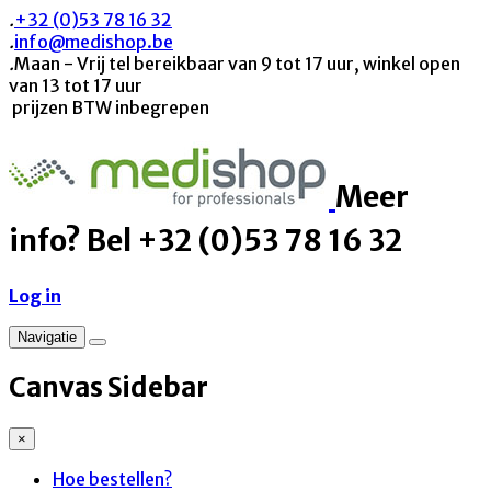
.
+32 (0)53 78 16 32
.
info@medishop.be
.
Maan - Vrij tel bereikbaar van 9 tot 17 uur, winkel open
van 13 tot 17 uur
prijzen BTW inbegrepen
Meer
info? Bel +32 (0)53 78 16 32
Log in
Navigatie
Canvas Sidebar
×
Hoe bestellen?