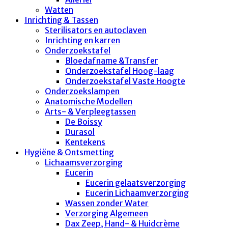
Watten
Inrichting & Tassen
Sterilisators en autoclaven
Inrichting en karren
Onderzoekstafel
Bloedafname &Transfer
Onderzoekstafel Hoog-laag
Onderzoekstafel Vaste Hoogte
Onderzoekslampen
Anatomische Modellen
Arts- & Verpleegtassen
De Boissy
Durasol
Kentekens
Hygiëne & Ontsmetting
Lichaamsverzorging
Eucerin
Eucerin gelaatsverzorging
Eucerin Lichaamverzorging
Wassen zonder Water
Verzorging Algemeen
Dax Zeep, Hand- & Huidcrème