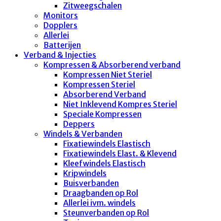
Zitweegschalen
Monitors
Dopplers
Allerlei
Batterijen
Verband & Injecties
Kompressen & Absorberend verband
Kompressen Niet Steriel
Kompressen Steriel
Absorberend Verband
Niet Inklevend Kompres Steriel
Speciale Kompressen
Deppers
Windels & Verbanden
Fixatiewindels Elastisch
Fixatiewindels Elast. & Klevend
Kleefwindels Elastisch
Kripwindels
Buisverbanden
Draagbanden op Rol
Allerlei ivm. windels
Steunverbanden op Rol