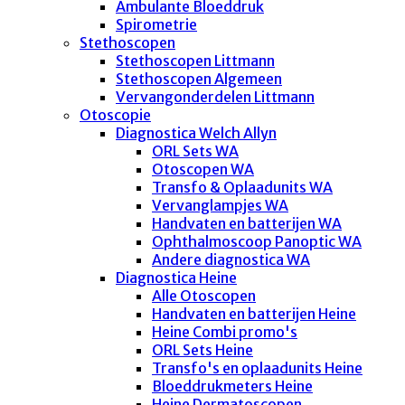
Ambulante Bloeddruk
Spirometrie
Stethoscopen
Stethoscopen Littmann
Stethoscopen Algemeen
Vervangonderdelen Littmann
Otoscopie
Diagnostica Welch Allyn
ORL Sets WA
Otoscopen WA
Transfo & Oplaadunits WA
Vervanglampjes WA
Handvaten en batterijen WA
Ophthalmoscoop Panoptic WA
Andere diagnostica WA
Diagnostica Heine
Alle Otoscopen
Handvaten en batterijen Heine
Heine Combi promo's
ORL Sets Heine
Transfo's en oplaadunits Heine
Bloeddrukmeters Heine
Heine Dermatoscopen