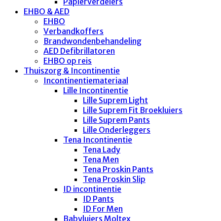
Papierverdelers
EHBO & AED
EHBO
Verbandkoffers
Brandwondenbehandeling
AED Defibrillatoren
EHBO op reis
Thuiszorg & Incontinentie
Incontinentiemateriaal
Lille Incontinentie
Lille Suprem Light
Lille Suprem Fit Broekluiers
Lille Suprem Pants
Lille Onderleggers
Tena Incontinentie
Tena Lady
Tena Men
Tena Proskin Pants
Tena Proskin Slip
ID incontinentie
ID Pants
ID For Men
Babyluiers Moltex