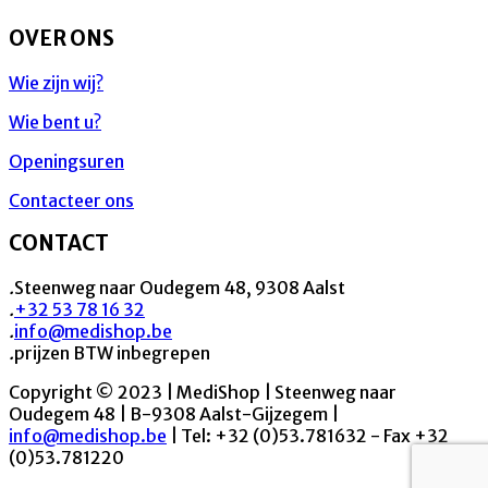
OVER ONS
Wie zijn wij?
Wie bent u?
Openingsuren
Contacteer ons
CONTACT
.
Steenweg naar Oudegem 48, 9308 Aalst
.
+32 53 78 16 32
.
info@medishop.be
.
prijzen BTW inbegrepen
Copyright © 2023 | MediShop | Steenweg naar
Oudegem 48 | B-9308 Aalst-Gijzegem |
info@medishop.be
| Tel: +32 (0)53.781632 - Fax +32
(0)53.781220