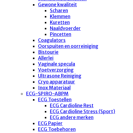
Gewone kwaliteit
Scharen
Klemmen
Kuretten
Naaldvoerder
Pincetten
Coagulators
Oorspuiten en oorreiniging
Bistourie
Allerlei
Vaginale specula
Voetverzorging
Ultrasone Reiniging
Cryo apparatuur
Inox Materiaal
ECG-SPIRO-ABPM
ECG Toestellen
ECG Cardioline Rest
ECG Cardioline Stress (Sport)
ECG andere merken
ECG Papier
ECG Toebehoren