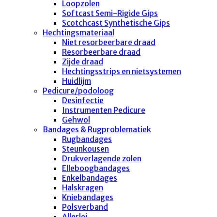
Loopzolen
Softcast Semi-Rigide Gips
Scotchcast Synthetische Gips
Hechtingsmateriaal
Niet resorbeerbare draad
Resorbeerbare draad
Zijde draad
Hechtingsstrips en nietsystemen
Huidlijm
Pedicure/podoloog
Desinfectie
Instrumenten Pedicure
Gehwol
Bandages & Rugproblematiek
Rugbandages
Steunkousen
Drukverlagende zolen
Elleboogbandages
Enkelbandages
Halskragen
Kniebandages
Polsverband
Allerlei