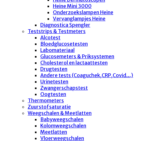
Heine Mini 3000
Onderzoekslampen Heine
Vervanglampjes Heine
Diagnostica Spengler
Teststrips & Testmeters
Alcotest
Bloedglucosetesten
Labomateriaal
Glucosemeters & Priksystemen
Cholesterol en lactaattesten
Drugtesten
Andere tests (Coaguchek,CRP,Covid...)
Urinetesten
Zwangerschapstest
Oogtesten
Thermometers
Zuurstofsaturatie
Weegschalen & Meetlatten
Babyweegschalen
Kolomweegschalen
Meetlatten
Vloerweegschalen