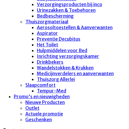
Verzorgingsproducten bij inco
Urinezakken & Toebehoren
Bedbescherming
Thuiszorgmateriaal
Aerosoltoestellen & Aanverwanten
Aspirator
Preventie Decubitus
Het Toilet
Hulpmiddelen voor Bed
Inrichting verzorgingskamer
Drinkbekers
Wandelstokken & Krukken
Medicijnverdelers en aanverwanten
Thuiszorg Allerlei
Slaapcomfort
Tempur-Med
Promo's en nieuwigheden
Nieuwe Producten
Outlet
Actuele promotie
Geschenken