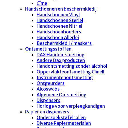
Cîme
Handschoenen en beschermkledij
Handschoenen Vinyl
Handschoenen Steriel
Handschoenen Nitriel
Handschoenhouders
Handschoen Allerlei
Beschermkledij / maskers
Ontsmettingsstoffen
DAX Handontsmetting
Andere Dax producten
Handontsmetting zonder alcohol
Oppervlakteontsmetting Clinell
Instrumentenontsmetting
Ontgeurders
Alcoswabs
Algemene Ontsmetting
Dispensers
Horloge voor verpleegkundigen
Papier en dispensers
Onderzoekstafelrollen
Diverse Papiermaterialen