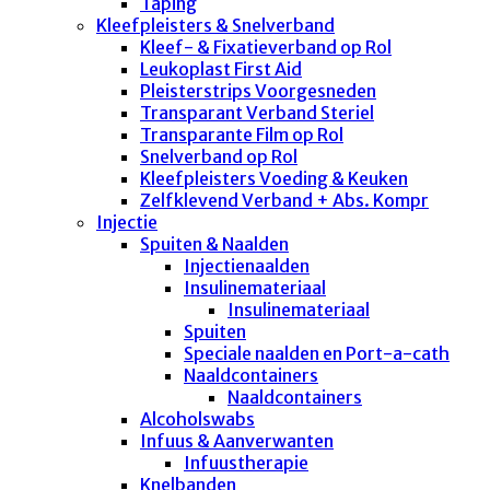
Taping
Kleefpleisters & Snelverband
Kleef- & Fixatieverband op Rol
Leukoplast First Aid
Pleisterstrips Voorgesneden
Transparant Verband Steriel
Transparante Film op Rol
Snelverband op Rol
Kleefpleisters Voeding & Keuken
Zelfklevend Verband + Abs. Kompr
Injectie
Spuiten & Naalden
Injectienaalden
Insulinemateriaal
Insulinemateriaal
Spuiten
Speciale naalden en Port-a-cath
Naaldcontainers
Naaldcontainers
Alcoholswabs
Infuus & Aanverwanten
Infuustherapie
Knelbanden