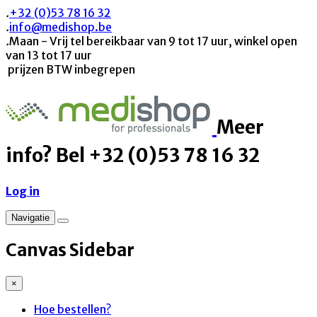
.
+32 (0)53 78 16 32
.
info@medishop.be
.
Maan - Vrij tel bereikbaar van 9 tot 17 uur, winkel open
van 13 tot 17 uur
prijzen BTW inbegrepen
Meer
info? Bel +32 (0)53 78 16 32
Log in
Navigatie
Canvas Sidebar
×
Hoe bestellen?