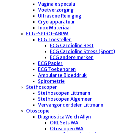
Vaginale specula
Voetverzorging
Ultrasone Reiniging
Cryo apparatuur
Inox Materiaal
ECG-SPIRO-ABPM
ECG Toestellen
ECG Cardioline Rest
ECG Cardioline Stress (Sport)
ECG andere merken
ECG Papier
ECG Toebehoren
Ambulante Bloeddruk
Spirometrie
Stethoscopen
Stethoscopen Littmann
Stethoscopen Algemeen
Vervangonderdelen Littmann
Otoscopie
Diagnostica Welch Allyn
ORL Sets WA
Otoscopen WA