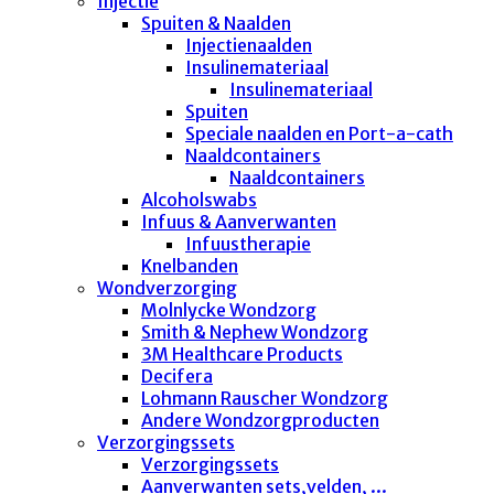
Injectie
Spuiten & Naalden
Injectienaalden
Insulinemateriaal
Insulinemateriaal
Spuiten
Speciale naalden en Port-a-cath
Naaldcontainers
Naaldcontainers
Alcoholswabs
Infuus & Aanverwanten
Infuustherapie
Knelbanden
Wondverzorging
Molnlycke Wondzorg
Smith & Nephew Wondzorg
3M Healthcare Products
Decifera
Lohmann Rauscher Wondzorg
Andere Wondzorgproducten
Verzorgingssets
Verzorgingssets
Aanverwanten sets,velden, ...