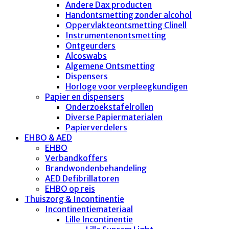
Andere Dax producten
Handontsmetting zonder alcohol
Oppervlakteontsmetting Clinell
Instrumentenontsmetting
Ontgeurders
Alcoswabs
Algemene Ontsmetting
Dispensers
Horloge voor verpleegkundigen
Papier en dispensers
Onderzoekstafelrollen
Diverse Papiermaterialen
Papierverdelers
EHBO & AED
EHBO
Verbandkoffers
Brandwondenbehandeling
AED Defibrillatoren
EHBO op reis
Thuiszorg & Incontinentie
Incontinentiemateriaal
Lille Incontinentie