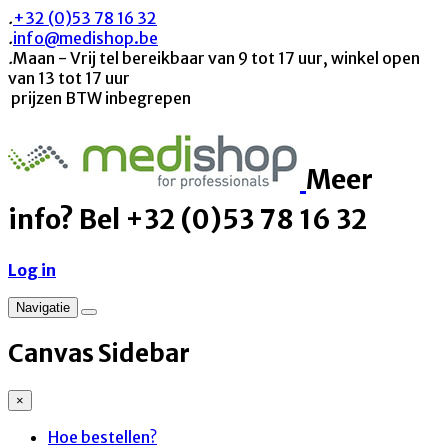
.
+32 (0)53 78 16 32
.
info@medishop.be
.
Maan - Vrij tel bereikbaar van 9 tot 17 uur, winkel open
van 13 tot 17 uur
prijzen BTW inbegrepen
Meer
info? Bel +32 (0)53 78 16 32
Log in
Navigatie
Canvas Sidebar
×
Hoe bestellen?