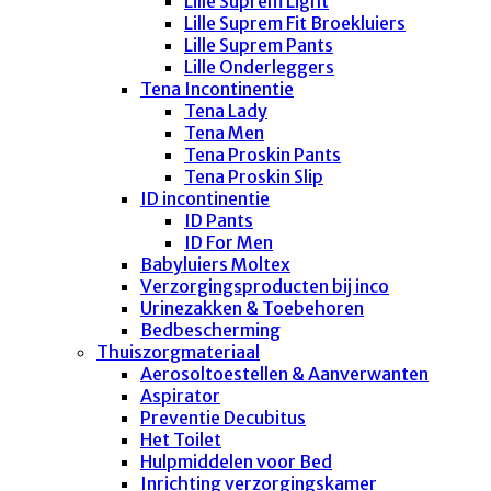
Lille Suprem Light
Lille Suprem Fit Broekluiers
Lille Suprem Pants
Lille Onderleggers
Tena Incontinentie
Tena Lady
Tena Men
Tena Proskin Pants
Tena Proskin Slip
ID incontinentie
ID Pants
ID For Men
Babyluiers Moltex
Verzorgingsproducten bij inco
Urinezakken & Toebehoren
Bedbescherming
Thuiszorgmateriaal
Aerosoltoestellen & Aanverwanten
Aspirator
Preventie Decubitus
Het Toilet
Hulpmiddelen voor Bed
Inrichting verzorgingskamer