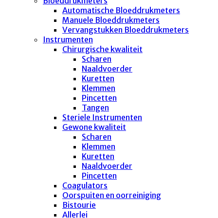
Bloeddrukmeters
Automatische Bloeddrukmeters
Manuele Bloeddrukmeters
Vervangstukken Bloeddrukmeters
Instrumenten
Chirurgische kwaliteit
Scharen
Naaldvoerder
Kuretten
Klemmen
Pincetten
Tangen
Steriele Instrumenten
Gewone kwaliteit
Scharen
Klemmen
Kuretten
Naaldvoerder
Pincetten
Coagulators
Oorspuiten en oorreiniging
Bistourie
Allerlei