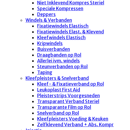
Niet Inklevend Kompres Steriel
Speciale Kompressen
Deppers
Windels & Verbanden
Fixatiewindels Elastisch
Fixatiewindels Elast. & Klevend
Kleefwindels Elastisch
Kripwindels
Buisverbanden
Draagbanden op Rol
Allerlei ivm. windels
Steunverbanden op Rol
Taping
Kleefpleisters & Snelverband
Kleef- & Fixatieverband op Rol
Leukoplast First Aid
Pleisterstrips Voorgesneden
Transparant Verband Steriel
Transparante Film op Rol
Snelverband op Rol
Kleefpleisters Voeding & Keuken
Zelfklevend Verband + Abs. Kompr