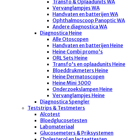
Transfo & Oplaadunits WA
Vervanglampjes WA
Handvaten en batterijen WA
Ophthalmoscoop Panoptic WA
Andere diagnostica WA
Diagnostica Heine
Alle Otoscopen
Handvaten en batterijen Heine
Heine Combi promo's
ORL Sets Heine
Transfo's en oplaadunits Heine
Bloeddrukmeters Heine
Heine Dermatoscopen
Heine Mini 3000
Onderzoekslampen Heine
Vervanglampjes Heine
Diagnostica Spengler
Teststrips & Testmeters
Alcotest
Bloedglucosetesten
Labomateriaal
Glucosemeters & Priksystemen
Cholesterol en lactaattesten