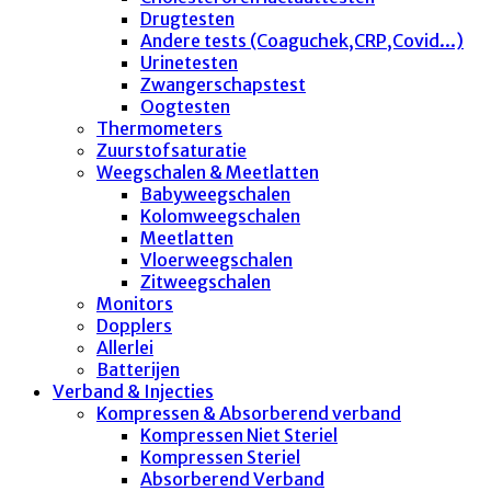
Drugtesten
Andere tests (Coaguchek,CRP,Covid...)
Urinetesten
Zwangerschapstest
Oogtesten
Thermometers
Zuurstofsaturatie
Weegschalen & Meetlatten
Babyweegschalen
Kolomweegschalen
Meetlatten
Vloerweegschalen
Zitweegschalen
Monitors
Dopplers
Allerlei
Batterijen
Verband & Injecties
Kompressen & Absorberend verband
Kompressen Niet Steriel
Kompressen Steriel
Absorberend Verband