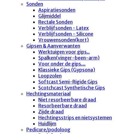
Sonden
Aspiratiesonden
Glijmiddel
Rectale Sonden
Verblijfsonden - Latex
Verblijfsonden - Silicone
Vrouwensonden(kort)
Gipsen & Aanverwanten
Werktuigen voor gips..
Spalken(vinger-been-arm)
Voor onder de gips...
Klassieke Gips (Gypsona)
Loopzolen
Softcast Semi-Rigide Gips
Scotchcast Synthetische Gips
Hechtingsmateriaal
Niet resorbeerbare draad
Resorbeerbare draad
Zijde draad
Hechtingsstrips en nietsystemen
Huidlijm
Pedicure/podoloog