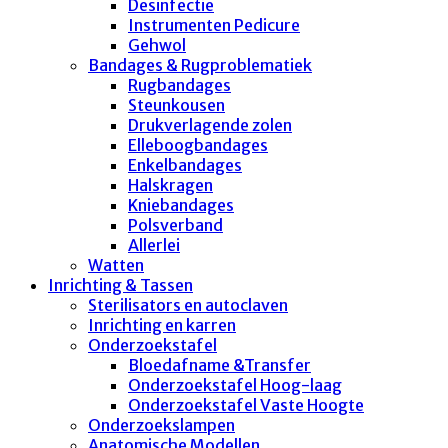
Desinfectie
Instrumenten Pedicure
Gehwol
Bandages & Rugproblematiek
Rugbandages
Steunkousen
Drukverlagende zolen
Elleboogbandages
Enkelbandages
Halskragen
Kniebandages
Polsverband
Allerlei
Watten
Inrichting & Tassen
Sterilisators en autoclaven
Inrichting en karren
Onderzoekstafel
Bloedafname &Transfer
Onderzoekstafel Hoog-laag
Onderzoekstafel Vaste Hoogte
Onderzoekslampen
Anatomische Modellen