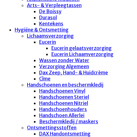
Arts- & Verpleegtassen
De Boissy
Durasol
Kentekens
Hygiëne & Ontsmetting
Lichaamsverzorging
Eucerin
Eucerin gelaatsverzorging
Eucerin Lichaamverzorging
Wassen zonder Water
Verzorging Algemeen
Dax Zeep, Hand- & Huidcrème
Cîme
Handschoenen en beschermkledij
Handschoenen Vinyl
Handschoenen Steriel
Handschoenen Nitriel
Handschoenhouders
Handschoen Allerlei
Beschermkledij / maskers
Ontsmettingsstoffen
DAX Handontsmetting