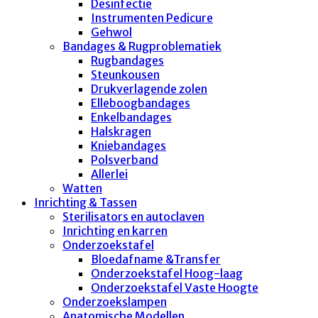
Desinfectie
Instrumenten Pedicure
Gehwol
Bandages & Rugproblematiek
Rugbandages
Steunkousen
Drukverlagende zolen
Elleboogbandages
Enkelbandages
Halskragen
Kniebandages
Polsverband
Allerlei
Watten
Inrichting & Tassen
Sterilisators en autoclaven
Inrichting en karren
Onderzoekstafel
Bloedafname &Transfer
Onderzoekstafel Hoog-laag
Onderzoekstafel Vaste Hoogte
Onderzoekslampen
Anatomische Modellen