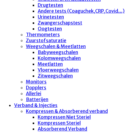
Drugtesten
Andere tests (Coaguchek,CRP,Covid...)
Urinetesten
Zwangerschapstest
Oogtesten
Thermometers
Zuurstofsaturatie
Weegschalen & Meetlatten
Babyweegschalen
Kolomweegschalen
Meetlatten
Vloerweegschalen
Zitweegschalen
Monitors
Dopplers
Allerlei
Batterijen
Verband & Injecties
Kompressen & Absorberend verband
Kompressen Niet Steriel
Kompressen Steriel
Absorberend Verband