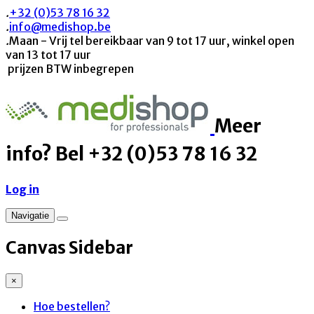
.
+32 (0)53 78 16 32
.
info@medishop.be
.
Maan - Vrij tel bereikbaar van 9 tot 17 uur, winkel open
van 13 tot 17 uur
prijzen BTW inbegrepen
Meer
info? Bel +32 (0)53 78 16 32
Log in
Navigatie
Canvas Sidebar
×
Hoe bestellen?