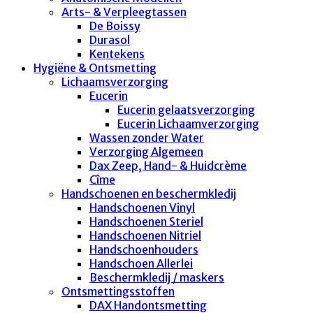
Arts- & Verpleegtassen
De Boissy
Durasol
Kentekens
Hygiëne & Ontsmetting
Lichaamsverzorging
Eucerin
Eucerin gelaatsverzorging
Eucerin Lichaamverzorging
Wassen zonder Water
Verzorging Algemeen
Dax Zeep, Hand- & Huidcrème
Cîme
Handschoenen en beschermkledij
Handschoenen Vinyl
Handschoenen Steriel
Handschoenen Nitriel
Handschoenhouders
Handschoen Allerlei
Beschermkledij / maskers
Ontsmettingsstoffen
DAX Handontsmetting