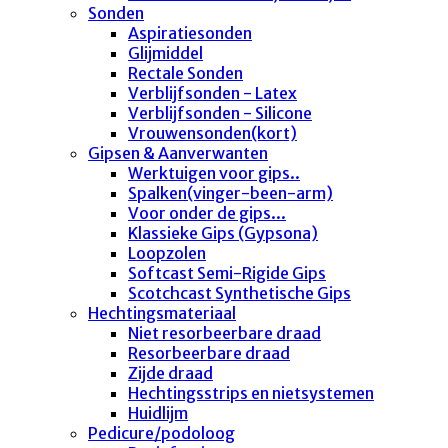
Sonden
Aspiratiesonden
Glijmiddel
Rectale Sonden
Verblijfsonden - Latex
Verblijfsonden - Silicone
Vrouwensonden(kort)
Gipsen & Aanverwanten
Werktuigen voor gips..
Spalken(vinger-been-arm)
Voor onder de gips...
Klassieke Gips (Gypsona)
Loopzolen
Softcast Semi-Rigide Gips
Scotchcast Synthetische Gips
Hechtingsmateriaal
Niet resorbeerbare draad
Resorbeerbare draad
Zijde draad
Hechtingsstrips en nietsystemen
Huidlijm
Pedicure/podoloog