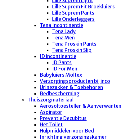
Lille Suprem Light
Lille Suprem Fit Broekluiers
Lille Suprem Pants
Lille Onderleggers
Tena Incontinentie
Tena Lady
Tena Men
Tena Proskin Pants
Tena Proskin Slip
ID incontinentie
ID Pants
ID For Men
Babyluiers Moltex
Verzorgingsproducten bij inco
Urinezakken & Toebehoren
Bedbescherming
Thuiszorgmateriaal
Aerosoltoestellen & Aanverwanten
Aspirator
Preventie Decubitus
Het Toilet
Hulpmiddelen voor Bed
Inrichting verzorgingskamer