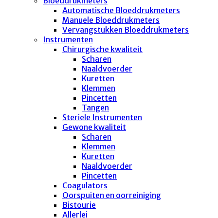
Bloeddrukmeters
Automatische Bloeddrukmeters
Manuele Bloeddrukmeters
Vervangstukken Bloeddrukmeters
Instrumenten
Chirurgische kwaliteit
Scharen
Naaldvoerder
Kuretten
Klemmen
Pincetten
Tangen
Steriele Instrumenten
Gewone kwaliteit
Scharen
Klemmen
Kuretten
Naaldvoerder
Pincetten
Coagulators
Oorspuiten en oorreiniging
Bistourie
Allerlei