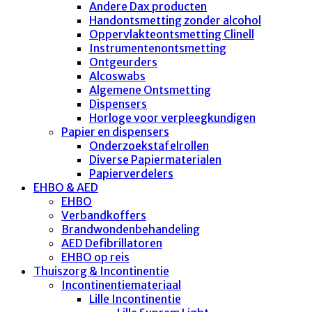
Andere Dax producten
Handontsmetting zonder alcohol
Oppervlakteontsmetting Clinell
Instrumentenontsmetting
Ontgeurders
Alcoswabs
Algemene Ontsmetting
Dispensers
Horloge voor verpleegkundigen
Papier en dispensers
Onderzoekstafelrollen
Diverse Papiermaterialen
Papierverdelers
EHBO & AED
EHBO
Verbandkoffers
Brandwondenbehandeling
AED Defibrillatoren
EHBO op reis
Thuiszorg & Incontinentie
Incontinentiemateriaal
Lille Incontinentie