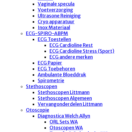
Vaginale specula
Voetverzorging
Ultrasone Reiniging
Cryo apparatuur
Inox Materiaal
ECG-SPIRO-ABPM
ECG Toestellen
ECG Cardioline Rest
ECG Cardioline Stress (Sport)
ECG andere merken
ECG Papier
ECG Toebehoren
Ambulante Bloeddruk
Spirometrie
Stethoscopen
Stethoscopen Littmann
Stethoscopen Algemeen
Vervangonderdelen Littmann
Otoscopie
Diagnostica Welch Allyn
ORL Sets WA
Otoscopen WA