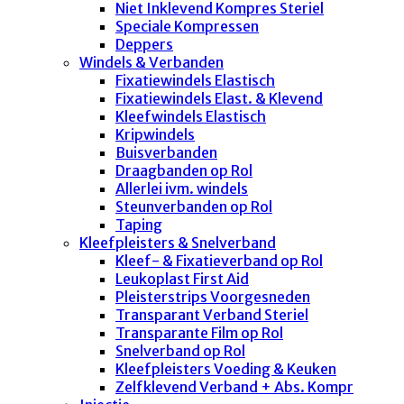
Niet Inklevend Kompres Steriel
Speciale Kompressen
Deppers
Windels & Verbanden
Fixatiewindels Elastisch
Fixatiewindels Elast. & Klevend
Kleefwindels Elastisch
Kripwindels
Buisverbanden
Draagbanden op Rol
Allerlei ivm. windels
Steunverbanden op Rol
Taping
Kleefpleisters & Snelverband
Kleef- & Fixatieverband op Rol
Leukoplast First Aid
Pleisterstrips Voorgesneden
Transparant Verband Steriel
Transparante Film op Rol
Snelverband op Rol
Kleefpleisters Voeding & Keuken
Zelfklevend Verband + Abs. Kompr