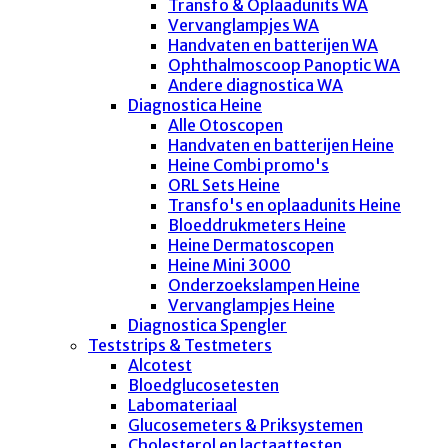
Transfo & Oplaadunits WA
Vervanglampjes WA
Handvaten en batterijen WA
Ophthalmoscoop Panoptic WA
Andere diagnostica WA
Diagnostica Heine
Alle Otoscopen
Handvaten en batterijen Heine
Heine Combi promo's
ORL Sets Heine
Transfo's en oplaadunits Heine
Bloeddrukmeters Heine
Heine Dermatoscopen
Heine Mini 3000
Onderzoekslampen Heine
Vervanglampjes Heine
Diagnostica Spengler
Teststrips & Testmeters
Alcotest
Bloedglucosetesten
Labomateriaal
Glucosemeters & Priksystemen
Cholesterol en lactaattesten