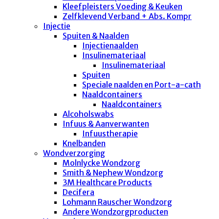
Kleefpleisters Voeding & Keuken
Zelfklevend Verband + Abs. Kompr
Injectie
Spuiten & Naalden
Injectienaalden
Insulinemateriaal
Insulinemateriaal
Spuiten
Speciale naalden en Port-a-cath
Naaldcontainers
Naaldcontainers
Alcoholswabs
Infuus & Aanverwanten
Infuustherapie
Knelbanden
Wondverzorging
Molnlycke Wondzorg
Smith & Nephew Wondzorg
3M Healthcare Products
Decifera
Lohmann Rauscher Wondzorg
Andere Wondzorgproducten