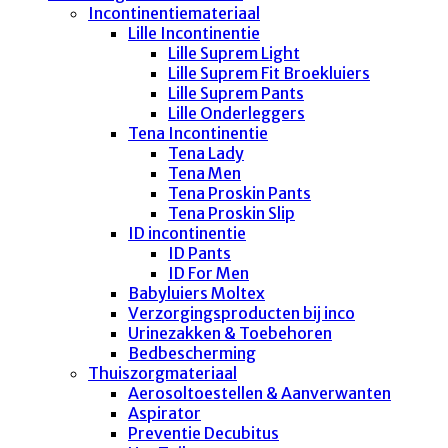
Incontinentiemateriaal
Lille Incontinentie
Lille Suprem Light
Lille Suprem Fit Broekluiers
Lille Suprem Pants
Lille Onderleggers
Tena Incontinentie
Tena Lady
Tena Men
Tena Proskin Pants
Tena Proskin Slip
ID incontinentie
ID Pants
ID For Men
Babyluiers Moltex
Verzorgingsproducten bij inco
Urinezakken & Toebehoren
Bedbescherming
Thuiszorgmateriaal
Aerosoltoestellen & Aanverwanten
Aspirator
Preventie Decubitus