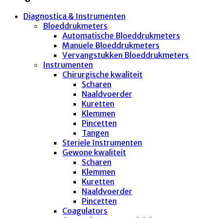
Diagnostica & Instrumenten
Bloeddrukmeters
Automatische Bloeddrukmeters
Manuele Bloeddrukmeters
Vervangstukken Bloeddrukmeters
Instrumenten
Chirurgische kwaliteit
Scharen
Naaldvoerder
Kuretten
Klemmen
Pincetten
Tangen
Steriele Instrumenten
Gewone kwaliteit
Scharen
Klemmen
Kuretten
Naaldvoerder
Pincetten
Coagulators