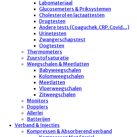
Labomateriaal
Glucosemeters & Priksystemen
Cholesterol en lactaattesten
Drugtesten
Andere tests (Coaguchek,CRP,Covid...)
Urinetesten
Zwangerschapstest
Oogtesten
Thermometers
Zuurstofsaturatie
Weegschalen & Meetlatten
Babyweegschalen
Kolomweegschalen
Meetlatten
Vloerweegschalen
Zitweegschalen
Monitors
Dopplers
Allerlei
Batterijen
Verband & Injecties
Kompressen & Absorberend verband