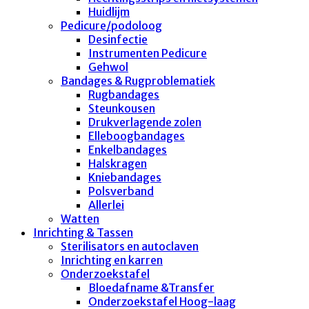
Huidlijm
Pedicure/podoloog
Desinfectie
Instrumenten Pedicure
Gehwol
Bandages & Rugproblematiek
Rugbandages
Steunkousen
Drukverlagende zolen
Elleboogbandages
Enkelbandages
Halskragen
Kniebandages
Polsverband
Allerlei
Watten
Inrichting & Tassen
Sterilisators en autoclaven
Inrichting en karren
Onderzoekstafel
Bloedafname &Transfer
Onderzoekstafel Hoog-laag