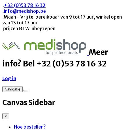
.
+32 (0)53 78 16 32
.
info@medishop.be
.
Maan - Vrij tel bereikbaar van 9 tot 17 uur, winkel open
van 13 tot 17 uur
prijzen BTW inbegrepen
Meer
info? Bel +32 (0)53 78 16 32
Log in
Navigatie
Canvas Sidebar
×
Hoe bestellen?