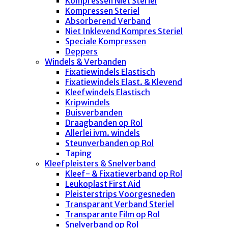
Kompressen Niet Steriel
Kompressen Steriel
Absorberend Verband
Niet Inklevend Kompres Steriel
Speciale Kompressen
Deppers
Windels & Verbanden
Fixatiewindels Elastisch
Fixatiewindels Elast. & Klevend
Kleefwindels Elastisch
Kripwindels
Buisverbanden
Draagbanden op Rol
Allerlei ivm. windels
Steunverbanden op Rol
Taping
Kleefpleisters & Snelverband
Kleef- & Fixatieverband op Rol
Leukoplast First Aid
Pleisterstrips Voorgesneden
Transparant Verband Steriel
Transparante Film op Rol
Snelverband op Rol