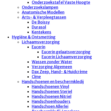
Onderzoekstafel Vaste Hoogte
Onderzoekslampen
Anatomische Modellen
Arts- & Verpleegtassen
De Boissy
Durasol
Kentekens
Hygiëne & Ontsmetting
Lichaamsverzorging
Eucerin
Eucerin gelaatsverzorging
Eucerin Lichaamverzorging
Wassen zonder Water
Verzorging Algemeen
Dax Zeep, Hand- & Huidcrème
Cîme
Handschoenen en beschermkledij
Handschoenen Vinyl
Handschoenen Steriel
Handschoenen Nitriel
Handschoenhouders
Handschoen Allerlei