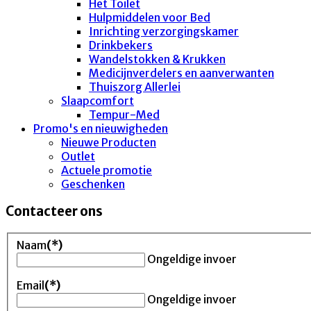
Het Toilet
Hulpmiddelen voor Bed
Inrichting verzorgingskamer
Drinkbekers
Wandelstokken & Krukken
Medicijnverdelers en aanverwanten
Thuiszorg Allerlei
Slaapcomfort
Tempur-Med
Promo's en nieuwigheden
Nieuwe Producten
Outlet
Actuele promotie
Geschenken
Contacteer ons
Naam
(*)
Ongeldige invoer
Email
(*)
Ongeldige invoer