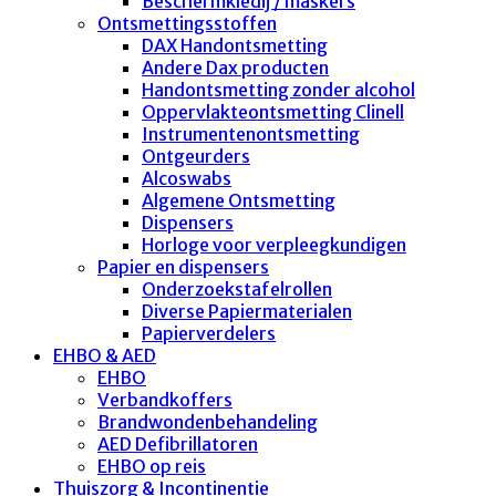
Beschermkledij / maskers
Ontsmettingsstoffen
DAX Handontsmetting
Andere Dax producten
Handontsmetting zonder alcohol
Oppervlakteontsmetting Clinell
Instrumentenontsmetting
Ontgeurders
Alcoswabs
Algemene Ontsmetting
Dispensers
Horloge voor verpleegkundigen
Papier en dispensers
Onderzoekstafelrollen
Diverse Papiermaterialen
Papierverdelers
EHBO & AED
EHBO
Verbandkoffers
Brandwondenbehandeling
AED Defibrillatoren
EHBO op reis
Thuiszorg & Incontinentie