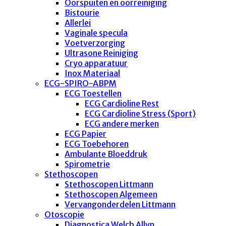
Oorspuiten en oorreiniging
Bistourie
Allerlei
Vaginale specula
Voetverzorging
Ultrasone Reiniging
Cryo apparatuur
Inox Materiaal
ECG-SPIRO-ABPM
ECG Toestellen
ECG Cardioline Rest
ECG Cardioline Stress (Sport)
ECG andere merken
ECG Papier
ECG Toebehoren
Ambulante Bloeddruk
Spirometrie
Stethoscopen
Stethoscopen Littmann
Stethoscopen Algemeen
Vervangonderdelen Littmann
Otoscopie
Diagnostica Welch Allyn