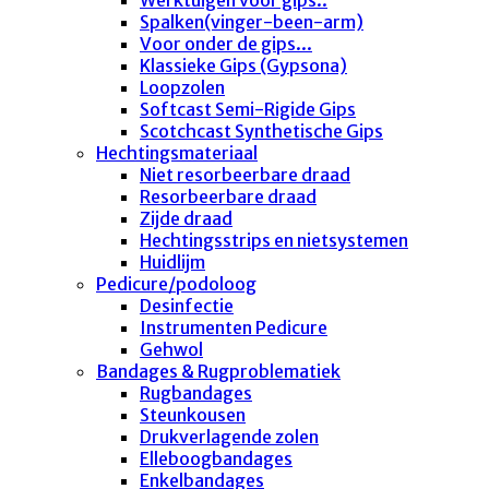
Spalken(vinger-been-arm)
Voor onder de gips...
Klassieke Gips (Gypsona)
Loopzolen
Softcast Semi-Rigide Gips
Scotchcast Synthetische Gips
Hechtingsmateriaal
Niet resorbeerbare draad
Resorbeerbare draad
Zijde draad
Hechtingsstrips en nietsystemen
Huidlijm
Pedicure/podoloog
Desinfectie
Instrumenten Pedicure
Gehwol
Bandages & Rugproblematiek
Rugbandages
Steunkousen
Drukverlagende zolen
Elleboogbandages
Enkelbandages