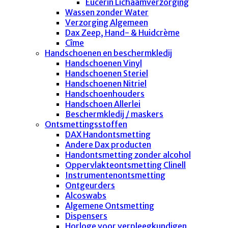
Eucerin Lichaamverzorging
Wassen zonder Water
Verzorging Algemeen
Dax Zeep, Hand- & Huidcrème
Cîme
Handschoenen en beschermkledij
Handschoenen Vinyl
Handschoenen Steriel
Handschoenen Nitriel
Handschoenhouders
Handschoen Allerlei
Beschermkledij / maskers
Ontsmettingsstoffen
DAX Handontsmetting
Andere Dax producten
Handontsmetting zonder alcohol
Oppervlakteontsmetting Clinell
Instrumentenontsmetting
Ontgeurders
Alcoswabs
Algemene Ontsmetting
Dispensers
Horloge voor verpleegkundigen