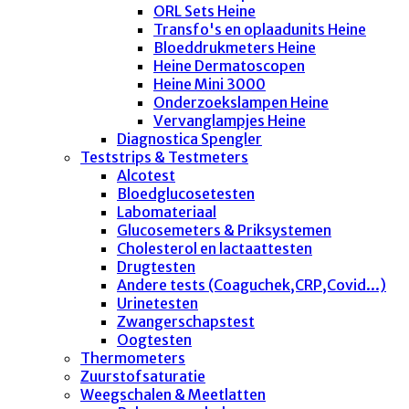
ORL Sets Heine
Transfo's en oplaadunits Heine
Bloeddrukmeters Heine
Heine Dermatoscopen
Heine Mini 3000
Onderzoekslampen Heine
Vervanglampjes Heine
Diagnostica Spengler
Teststrips & Testmeters
Alcotest
Bloedglucosetesten
Labomateriaal
Glucosemeters & Priksystemen
Cholesterol en lactaattesten
Drugtesten
Andere tests (Coaguchek,CRP,Covid...)
Urinetesten
Zwangerschapstest
Oogtesten
Thermometers
Zuurstofsaturatie
Weegschalen & Meetlatten