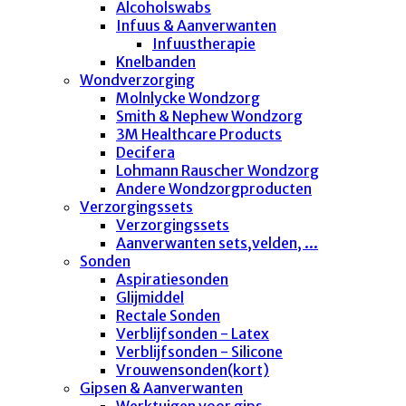
Alcoholswabs
Infuus & Aanverwanten
Infuustherapie
Knelbanden
Wondverzorging
Molnlycke Wondzorg
Smith & Nephew Wondzorg
3M Healthcare Products
Decifera
Lohmann Rauscher Wondzorg
Andere Wondzorgproducten
Verzorgingssets
Verzorgingssets
Aanverwanten sets,velden, ...
Sonden
Aspiratiesonden
Glijmiddel
Rectale Sonden
Verblijfsonden - Latex
Verblijfsonden - Silicone
Vrouwensonden(kort)
Gipsen & Aanverwanten
Werktuigen voor gips..