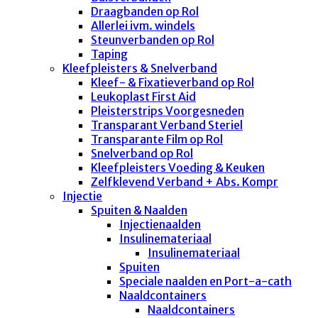
Draagbanden op Rol
Allerlei ivm. windels
Steunverbanden op Rol
Taping
Kleefpleisters & Snelverband
Kleef- & Fixatieverband op Rol
Leukoplast First Aid
Pleisterstrips Voorgesneden
Transparant Verband Steriel
Transparante Film op Rol
Snelverband op Rol
Kleefpleisters Voeding & Keuken
Zelfklevend Verband + Abs. Kompr
Injectie
Spuiten & Naalden
Injectienaalden
Insulinemateriaal
Insulinemateriaal
Spuiten
Speciale naalden en Port-a-cath
Naaldcontainers
Naaldcontainers