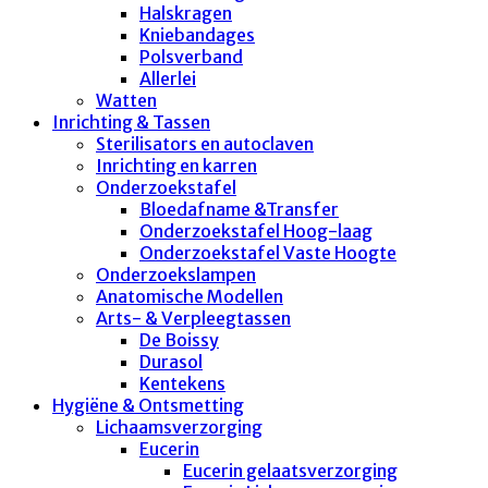
Halskragen
Kniebandages
Polsverband
Allerlei
Watten
Inrichting & Tassen
Sterilisators en autoclaven
Inrichting en karren
Onderzoekstafel
Bloedafname &Transfer
Onderzoekstafel Hoog-laag
Onderzoekstafel Vaste Hoogte
Onderzoekslampen
Anatomische Modellen
Arts- & Verpleegtassen
De Boissy
Durasol
Kentekens
Hygiëne & Ontsmetting
Lichaamsverzorging
Eucerin
Eucerin gelaatsverzorging