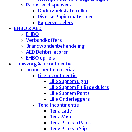
Papier en dispensers
Onderzoekstafelrollen
Diverse Papiermaterialen
Papierverdelers
EHBO & AED
EHBO
Verbandkoffers
Brandwondenbehandeling
AED Defibrillatoren
EHBO op reis
Thuiszorg & Incontinentie
Incontinentiemateriaal
Lille Incontinentie
Lille Suprem Light
Lille Suprem Fit Broekluiers
Lille Suprem Pants
Lille Onderleggers
Tena Incontinentie
Tena Lady
Tena Men
Tena Proskin Pants
Tena Proskin Slip