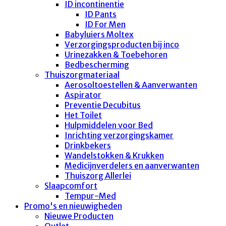
ID incontinentie
ID Pants
ID For Men
Babyluiers Moltex
Verzorgingsproducten bij inco
Urinezakken & Toebehoren
Bedbescherming
Thuiszorgmateriaal
Aerosoltoestellen & Aanverwanten
Aspirator
Preventie Decubitus
Het Toilet
Hulpmiddelen voor Bed
Inrichting verzorgingskamer
Drinkbekers
Wandelstokken & Krukken
Medicijnverdelers en aanverwanten
Thuiszorg Allerlei
Slaapcomfort
Tempur-Med
Promo's en nieuwigheden
Nieuwe Producten
Outlet