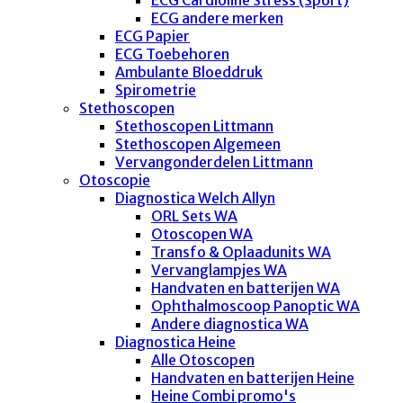
ECG andere merken
ECG Papier
ECG Toebehoren
Ambulante Bloeddruk
Spirometrie
Stethoscopen
Stethoscopen Littmann
Stethoscopen Algemeen
Vervangonderdelen Littmann
Otoscopie
Diagnostica Welch Allyn
ORL Sets WA
Otoscopen WA
Transfo & Oplaadunits WA
Vervanglampjes WA
Handvaten en batterijen WA
Ophthalmoscoop Panoptic WA
Andere diagnostica WA
Diagnostica Heine
Alle Otoscopen
Handvaten en batterijen Heine
Heine Combi promo's