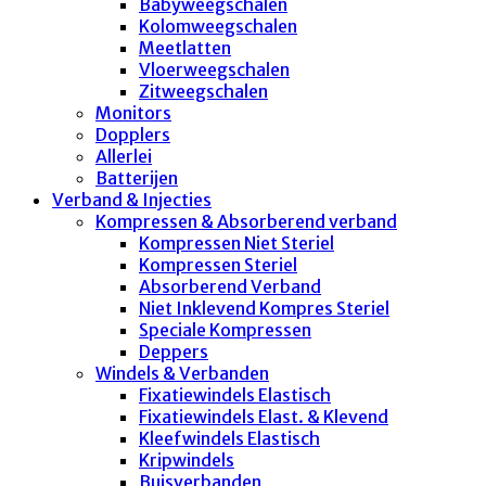
Babyweegschalen
Kolomweegschalen
Meetlatten
Vloerweegschalen
Zitweegschalen
Monitors
Dopplers
Allerlei
Batterijen
Verband & Injecties
Kompressen & Absorberend verband
Kompressen Niet Steriel
Kompressen Steriel
Absorberend Verband
Niet Inklevend Kompres Steriel
Speciale Kompressen
Deppers
Windels & Verbanden
Fixatiewindels Elastisch
Fixatiewindels Elast. & Klevend
Kleefwindels Elastisch
Kripwindels
Buisverbanden