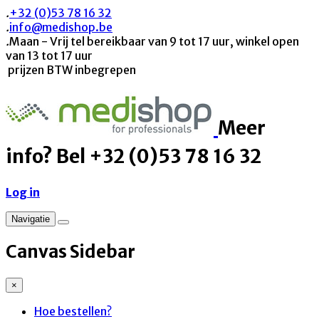
.
+32 (0)53 78 16 32
.
info@medishop.be
.
Maan - Vrij tel bereikbaar van 9 tot 17 uur, winkel open
van 13 tot 17 uur
prijzen BTW inbegrepen
Meer
info? Bel +32 (0)53 78 16 32
Log in
Navigatie
Canvas Sidebar
×
Hoe bestellen?