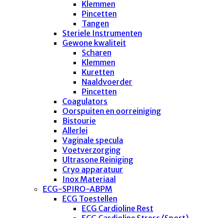
Klemmen
Pincetten
Tangen
Steriele Instrumenten
Gewone kwaliteit
Scharen
Klemmen
Kuretten
Naaldvoerder
Pincetten
Coagulators
Oorspuiten en oorreiniging
Bistourie
Allerlei
Vaginale specula
Voetverzorging
Ultrasone Reiniging
Cryo apparatuur
Inox Materiaal
ECG-SPIRO-ABPM
ECG Toestellen
ECG Cardioline Rest
ECG Cardioline Stress (Sport)