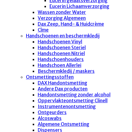
Eucerin gelaatsverzorging
Eucerin Lichaamverzorging
Wassen zonder Water
Verzorging Algemeen
Dax Zeep, Hand- & Huidcrème
Cîme
Handschoenen en beschermkledij
Handschoenen Vinyl
Handschoenen Steriel
Handschoenen Nitriel
Handschoenhouders
Handschoen Allerlei
Beschermkledij / maskers
Ontsmettingsstoffen
DAX Handontsmetting
Andere Dax producten
Handontsmetting zonder alcohol
Oppervlakteontsmetting Clinell
Instrumentenontsmetting
Ontgeurders
Alcoswabs
Algemene Ontsmetting
Dispensers