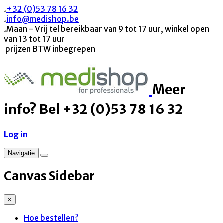
.
+32 (0)53 78 16 32
.
info@medishop.be
.
Maan - Vrij tel bereikbaar van 9 tot 17 uur, winkel open
van 13 tot 17 uur
prijzen BTW inbegrepen
Meer
info? Bel +32 (0)53 78 16 32
Log in
Navigatie
Canvas Sidebar
×
Hoe bestellen?