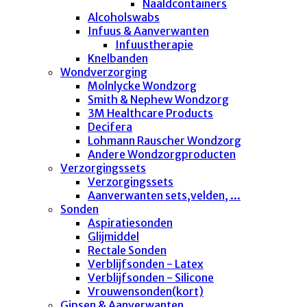
Naaldcontainers
Alcoholswabs
Infuus & Aanverwanten
Infuustherapie
Knelbanden
Wondverzorging
Molnlycke Wondzorg
Smith & Nephew Wondzorg
3M Healthcare Products
Decifera
Lohmann Rauscher Wondzorg
Andere Wondzorgproducten
Verzorgingssets
Verzorgingssets
Aanverwanten sets,velden, ...
Sonden
Aspiratiesonden
Glijmiddel
Rectale Sonden
Verblijfsonden - Latex
Verblijfsonden - Silicone
Vrouwensonden(kort)
Gipsen & Aanverwanten