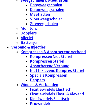
Weegschalen & Meetlatten
Babyweegschalen
Kolomweegschalen
Meetlatten
Vloerweegschalen
Zitweegschalen
Monitors
Dopplers
Allerlei
Batterijen
Verband & Injecties
Kompressen & Absorberend verband
Kompressen Niet Steriel
Kompressen Steriel
Absorberend Verband
Niet Inklevend Kompres Steriel
Speciale Kompressen
Deppers
Windels & Verbanden
Fixatiewindels Elastisch
Fixatiewindels Elast. & Klevend
Kleefwindels Elastisch
Kripwindels