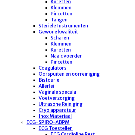
Kuretten
Klemmen
Pincetten
Tangen
Steriele Instrumenten
Gewone kwaliteit
Scharen
Klemmen
Kuretten
Naaldvoerder
Pincetten
Coagulators
Oorspuiten en oorreiniging
Bistourie
Allerlei
Vaginale specula
Voetverzorging
Ultrasone Reiniging
Cryo apparatuur
Inox Materiaal
ECG-SPIRO-ABPM
ECG Toestellen
ECG Cardioline Rest