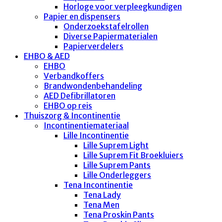
Horloge voor verpleegkundigen
Papier en dispensers
Onderzoekstafelrollen
Diverse Papiermaterialen
Papierverdelers
EHBO & AED
EHBO
Verbandkoffers
Brandwondenbehandeling
AED Defibrillatoren
EHBO op reis
Thuiszorg & Incontinentie
Incontinentiemateriaal
Lille Incontinentie
Lille Suprem Light
Lille Suprem Fit Broekluiers
Lille Suprem Pants
Lille Onderleggers
Tena Incontinentie
Tena Lady
Tena Men
Tena Proskin Pants