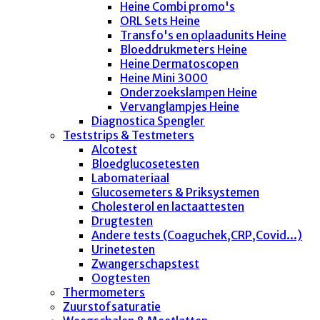
Heine Combi promo's
ORL Sets Heine
Transfo's en oplaadunits Heine
Bloeddrukmeters Heine
Heine Dermatoscopen
Heine Mini 3000
Onderzoekslampen Heine
Vervanglampjes Heine
Diagnostica Spengler
Teststrips & Testmeters
Alcotest
Bloedglucosetesten
Labomateriaal
Glucosemeters & Priksystemen
Cholesterol en lactaattesten
Drugtesten
Andere tests (Coaguchek,CRP,Covid...)
Urinetesten
Zwangerschapstest
Oogtesten
Thermometers
Zuurstofsaturatie