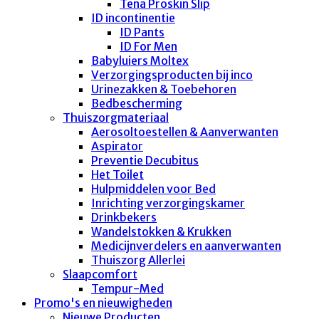
Tena Proskin Slip
ID incontinentie
ID Pants
ID For Men
Babyluiers Moltex
Verzorgingsproducten bij inco
Urinezakken & Toebehoren
Bedbescherming
Thuiszorgmateriaal
Aerosoltoestellen & Aanverwanten
Aspirator
Preventie Decubitus
Het Toilet
Hulpmiddelen voor Bed
Inrichting verzorgingskamer
Drinkbekers
Wandelstokken & Krukken
Medicijnverdelers en aanverwanten
Thuiszorg Allerlei
Slaapcomfort
Tempur-Med
Promo's en nieuwigheden
Nieuwe Producten