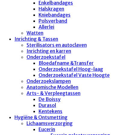
Enkelbandages
Halskragen
Kniebandages
Polsverband
Allerlei
Watten
Inrichting & Tassen
Sterilisators en autoclaven
Inrichting en karren
Onderzoekstafel
Bloedafname &Transfer
Onderzoekstafel Hoog-laag
Onderzoekstafel Vaste Hoogte
Onderzoekslampen
Anatomische Modellen
Arts- & Verpleegtassen
De Boissy
Durasol
Kentekens
Hygiëne & Ontsmetting
Lichaamsverzorging
Eucerin