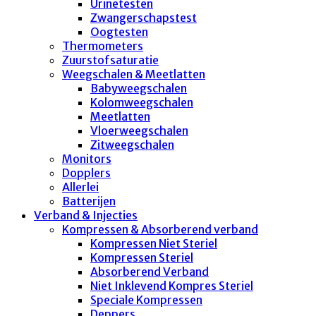
Urinetesten
Zwangerschapstest
Oogtesten
Thermometers
Zuurstofsaturatie
Weegschalen & Meetlatten
Babyweegschalen
Kolomweegschalen
Meetlatten
Vloerweegschalen
Zitweegschalen
Monitors
Dopplers
Allerlei
Batterijen
Verband & Injecties
Kompressen & Absorberend verband
Kompressen Niet Steriel
Kompressen Steriel
Absorberend Verband
Niet Inklevend Kompres Steriel
Speciale Kompressen
Deppers