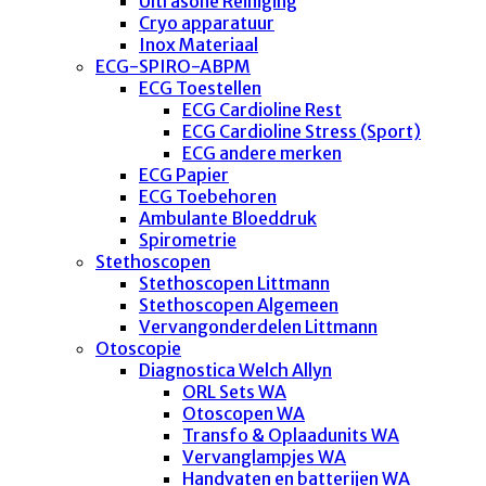
Ultrasone Reiniging
Cryo apparatuur
Inox Materiaal
ECG-SPIRO-ABPM
ECG Toestellen
ECG Cardioline Rest
ECG Cardioline Stress (Sport)
ECG andere merken
ECG Papier
ECG Toebehoren
Ambulante Bloeddruk
Spirometrie
Stethoscopen
Stethoscopen Littmann
Stethoscopen Algemeen
Vervangonderdelen Littmann
Otoscopie
Diagnostica Welch Allyn
ORL Sets WA
Otoscopen WA
Transfo & Oplaadunits WA
Vervanglampjes WA
Handvaten en batterijen WA