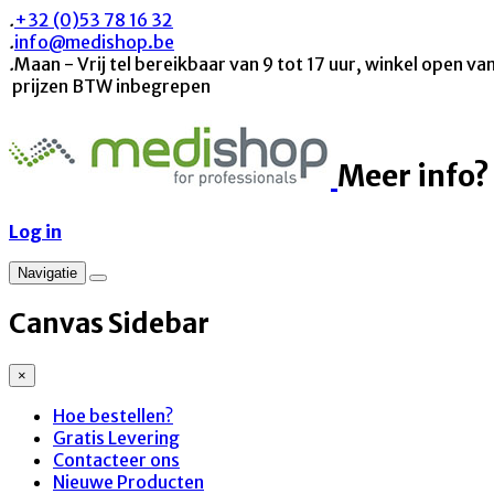
.
+32 (0)53 78 16 32
.
info@medishop.be
.
Maan - Vrij tel bereikbaar van 9 tot 17 uur, winkel open van
prijzen BTW inbegrepen
Meer info?
Log in
Navigatie
Canvas Sidebar
×
Hoe bestellen?
Gratis Levering
Contacteer ons
Nieuwe Producten