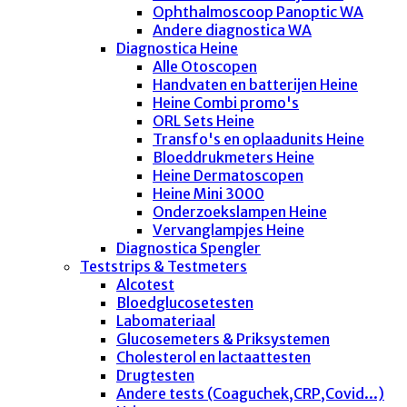
Ophthalmoscoop Panoptic WA
Andere diagnostica WA
Diagnostica Heine
Alle Otoscopen
Handvaten en batterijen Heine
Heine Combi promo's
ORL Sets Heine
Transfo's en oplaadunits Heine
Bloeddrukmeters Heine
Heine Dermatoscopen
Heine Mini 3000
Onderzoekslampen Heine
Vervanglampjes Heine
Diagnostica Spengler
Teststrips & Testmeters
Alcotest
Bloedglucosetesten
Labomateriaal
Glucosemeters & Priksystemen
Cholesterol en lactaattesten
Drugtesten
Andere tests (Coaguchek,CRP,Covid...)