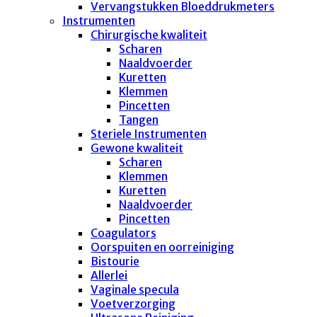
Vervangstukken Bloeddrukmeters
Instrumenten
Chirurgische kwaliteit
Scharen
Naaldvoerder
Kuretten
Klemmen
Pincetten
Tangen
Steriele Instrumenten
Gewone kwaliteit
Scharen
Klemmen
Kuretten
Naaldvoerder
Pincetten
Coagulators
Oorspuiten en oorreiniging
Bistourie
Allerlei
Vaginale specula
Voetverzorging