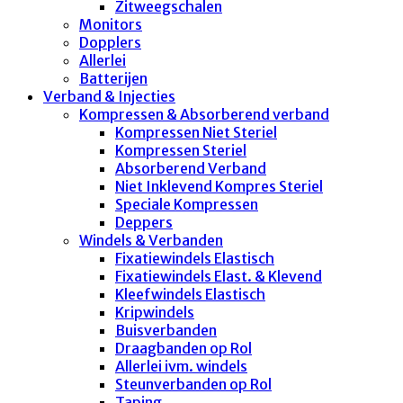
Zitweegschalen
Monitors
Dopplers
Allerlei
Batterijen
Verband & Injecties
Kompressen & Absorberend verband
Kompressen Niet Steriel
Kompressen Steriel
Absorberend Verband
Niet Inklevend Kompres Steriel
Speciale Kompressen
Deppers
Windels & Verbanden
Fixatiewindels Elastisch
Fixatiewindels Elast. & Klevend
Kleefwindels Elastisch
Kripwindels
Buisverbanden
Draagbanden op Rol
Allerlei ivm. windels
Steunverbanden op Rol
Taping