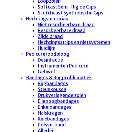
Loopzolen
Softcast Semi-Rigide Gips
Scotchcast Synthetische Gips
Hechtingsmateriaal
Niet resorbeerbare draad
Resorbeerbare draad
Zijde draad
Hechtingsstrips en nietsystemen
Huidlijm
Pedicure/podoloog
Desinfectie
Instrumenten Pedicure
Gehwol
Bandages & Rugproblematiek
Rugbandages
Steunkousen
Drukverlagende zolen
Elleboogbandages
Enkelbandages
Halskragen
Kniebandages
Polsverband
Allerlei