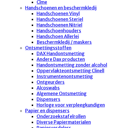
Cîme
Handschoenen en beschermkledij
Handschoenen Vinyl
Handschoenen Steriel
Handschoenen Nitriel
Handschoenhouders
Handschoen Allerlei
Beschermkledij / maskers
Ontsmettingsstoffen
DAX Handontsmetting
Andere Dax producten
Handontsmetting zonder alcohol
Oppervlakteontsmetting Clinell
Instrumentenontsmetting
Ontgeurders
Alcoswabs
Algemene Ontsmetting
Dispensers
Horloge voor verpleegkundigen
Papier en dispensers
Onderzoekstafelrollen
Diverse Papiermaterialen
Papierverdelers