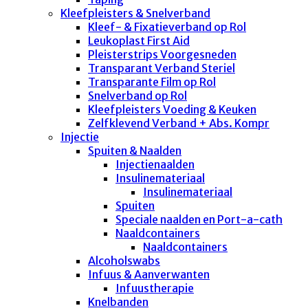
Kleefpleisters & Snelverband
Kleef- & Fixatieverband op Rol
Leukoplast First Aid
Pleisterstrips Voorgesneden
Transparant Verband Steriel
Transparante Film op Rol
Snelverband op Rol
Kleefpleisters Voeding & Keuken
Zelfklevend Verband + Abs. Kompr
Injectie
Spuiten & Naalden
Injectienaalden
Insulinemateriaal
Insulinemateriaal
Spuiten
Speciale naalden en Port-a-cath
Naaldcontainers
Naaldcontainers
Alcoholswabs
Infuus & Aanverwanten
Infuustherapie
Knelbanden