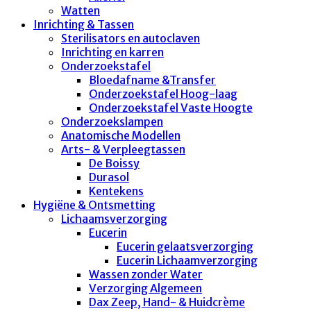
Watten
Inrichting & Tassen
Sterilisators en autoclaven
Inrichting en karren
Onderzoekstafel
Bloedafname &Transfer
Onderzoekstafel Hoog-laag
Onderzoekstafel Vaste Hoogte
Onderzoekslampen
Anatomische Modellen
Arts- & Verpleegtassen
De Boissy
Durasol
Kentekens
Hygiëne & Ontsmetting
Lichaamsverzorging
Eucerin
Eucerin gelaatsverzorging
Eucerin Lichaamverzorging
Wassen zonder Water
Verzorging Algemeen
Dax Zeep, Hand- & Huidcrème