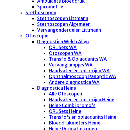
Ambulante Bloeddruk
Spirometrie
Stethoscopen
Stethoscopen Littmann
Stethoscopen Algemeen
Vervangonderdelen Littmann
Otoscopie
Diagnostica Welch Allyn
ORL Sets WA
Otoscopen WA
Transfo & Oplaadunits WA
Vervanglampjes WA
Handvaten en batterijen WA
Ophthalmoscoop Panoptic WA
Andere diagnostica WA
Diagnostica Heine
Alle Otoscopen
Handvaten en batterijen Heine
Heine Combi promo's
ORL Sets Heine
Transfo's en oplaadunits Heine
Bloeddrukmeters Heine
Heine Dermatoscopen