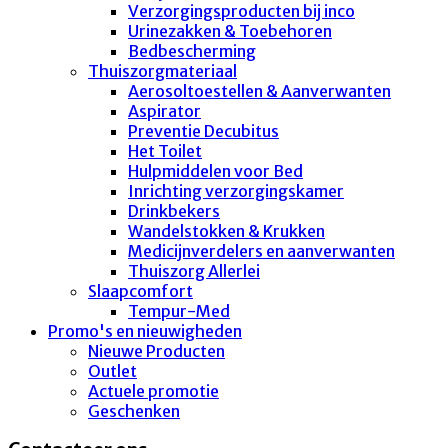
Verzorgingsproducten bij inco
Urinezakken & Toebehoren
Bedbescherming
Thuiszorgmateriaal
Aerosoltoestellen & Aanverwanten
Aspirator
Preventie Decubitus
Het Toilet
Hulpmiddelen voor Bed
Inrichting verzorgingskamer
Drinkbekers
Wandelstokken & Krukken
Medicijnverdelers en aanverwanten
Thuiszorg Allerlei
Slaapcomfort
Tempur-Med
Promo's en nieuwigheden
Nieuwe Producten
Outlet
Actuele promotie
Geschenken