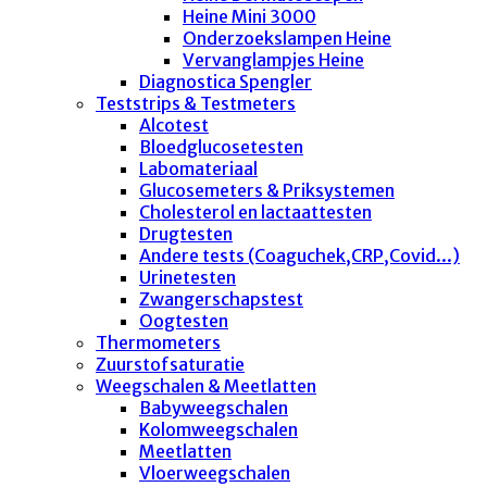
Heine Mini 3000
Onderzoekslampen Heine
Vervanglampjes Heine
Diagnostica Spengler
Teststrips & Testmeters
Alcotest
Bloedglucosetesten
Labomateriaal
Glucosemeters & Priksystemen
Cholesterol en lactaattesten
Drugtesten
Andere tests (Coaguchek,CRP,Covid...)
Urinetesten
Zwangerschapstest
Oogtesten
Thermometers
Zuurstofsaturatie
Weegschalen & Meetlatten
Babyweegschalen
Kolomweegschalen
Meetlatten
Vloerweegschalen