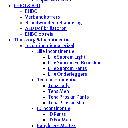
EHBO & AED
EHBO
Verbandkoffers
Brandwondenbehandeling
AED Defibrillatoren
EHBO op reis
Thuiszorg & Incontinentie
Incontinentiemateriaal
Lille Incontinentie
Lille Suprem Light
Lille Suprem Fit Broekluiers
Lille Suprem Pants
Lille Onderleggers
Tena Incontinentie
Tena Lady
Tena Men
Tena Proskin Pants
Tena Proskin Slip
ID incontinentie
ID Pants
ID For Men
Babyluiers Moltex