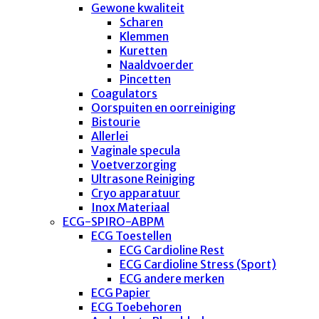
Gewone kwaliteit
Scharen
Klemmen
Kuretten
Naaldvoerder
Pincetten
Coagulators
Oorspuiten en oorreiniging
Bistourie
Allerlei
Vaginale specula
Voetverzorging
Ultrasone Reiniging
Cryo apparatuur
Inox Materiaal
ECG-SPIRO-ABPM
ECG Toestellen
ECG Cardioline Rest
ECG Cardioline Stress (Sport)
ECG andere merken
ECG Papier
ECG Toebehoren