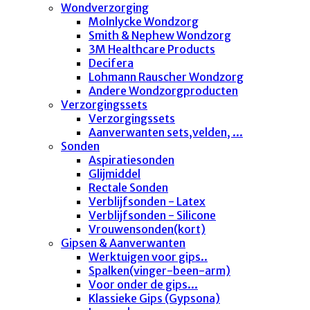
Wondverzorging
Molnlycke Wondzorg
Smith & Nephew Wondzorg
3M Healthcare Products
Decifera
Lohmann Rauscher Wondzorg
Andere Wondzorgproducten
Verzorgingssets
Verzorgingssets
Aanverwanten sets,velden, ...
Sonden
Aspiratiesonden
Glijmiddel
Rectale Sonden
Verblijfsonden - Latex
Verblijfsonden - Silicone
Vrouwensonden(kort)
Gipsen & Aanverwanten
Werktuigen voor gips..
Spalken(vinger-been-arm)
Voor onder de gips...
Klassieke Gips (Gypsona)