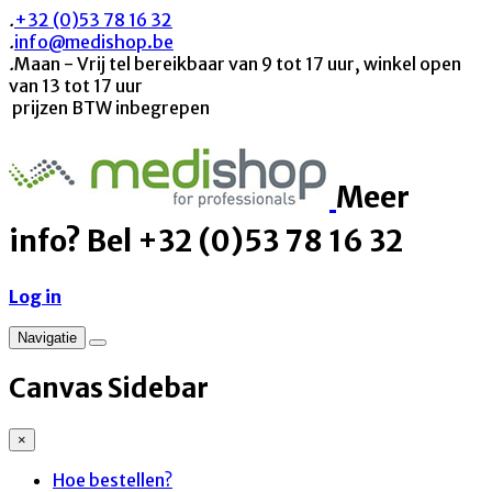
.
+32 (0)53 78 16 32
.
info@medishop.be
.
Maan - Vrij tel bereikbaar van 9 tot 17 uur, winkel open
van 13 tot 17 uur
prijzen BTW inbegrepen
Meer
info? Bel +32 (0)53 78 16 32
Log in
Navigatie
Canvas Sidebar
×
Hoe bestellen?