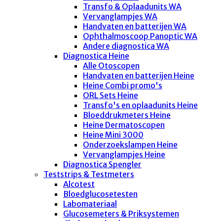
Transfo & Oplaadunits WA
Vervanglampjes WA
Handvaten en batterijen WA
Ophthalmoscoop Panoptic WA
Andere diagnostica WA
Diagnostica Heine
Alle Otoscopen
Handvaten en batterijen Heine
Heine Combi promo's
ORL Sets Heine
Transfo's en oplaadunits Heine
Bloeddrukmeters Heine
Heine Dermatoscopen
Heine Mini 3000
Onderzoekslampen Heine
Vervanglampjes Heine
Diagnostica Spengler
Teststrips & Testmeters
Alcotest
Bloedglucosetesten
Labomateriaal
Glucosemeters & Priksystemen