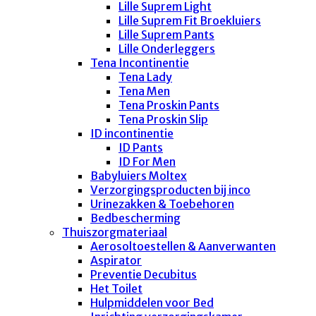
Lille Suprem Light
Lille Suprem Fit Broekluiers
Lille Suprem Pants
Lille Onderleggers
Tena Incontinentie
Tena Lady
Tena Men
Tena Proskin Pants
Tena Proskin Slip
ID incontinentie
ID Pants
ID For Men
Babyluiers Moltex
Verzorgingsproducten bij inco
Urinezakken & Toebehoren
Bedbescherming
Thuiszorgmateriaal
Aerosoltoestellen & Aanverwanten
Aspirator
Preventie Decubitus
Het Toilet
Hulpmiddelen voor Bed