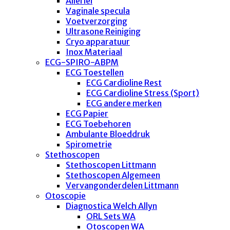
Allerlei
Vaginale specula
Voetverzorging
Ultrasone Reiniging
Cryo apparatuur
Inox Materiaal
ECG-SPIRO-ABPM
ECG Toestellen
ECG Cardioline Rest
ECG Cardioline Stress (Sport)
ECG andere merken
ECG Papier
ECG Toebehoren
Ambulante Bloeddruk
Spirometrie
Stethoscopen
Stethoscopen Littmann
Stethoscopen Algemeen
Vervangonderdelen Littmann
Otoscopie
Diagnostica Welch Allyn
ORL Sets WA
Otoscopen WA