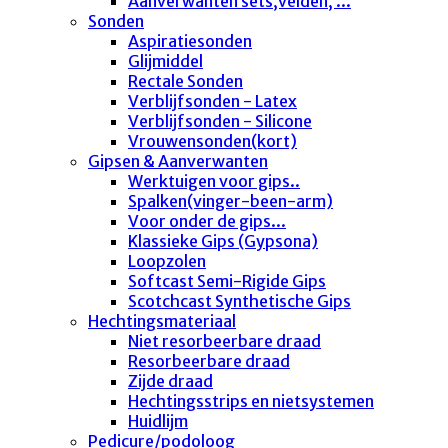
Aanverwanten sets,velden, ...
Sonden
Aspiratiesonden
Glijmiddel
Rectale Sonden
Verblijfsonden - Latex
Verblijfsonden - Silicone
Vrouwensonden(kort)
Gipsen & Aanverwanten
Werktuigen voor gips..
Spalken(vinger-been-arm)
Voor onder de gips...
Klassieke Gips (Gypsona)
Loopzolen
Softcast Semi-Rigide Gips
Scotchcast Synthetische Gips
Hechtingsmateriaal
Niet resorbeerbare draad
Resorbeerbare draad
Zijde draad
Hechtingsstrips en nietsystemen
Huidlijm
Pedicure/podoloog