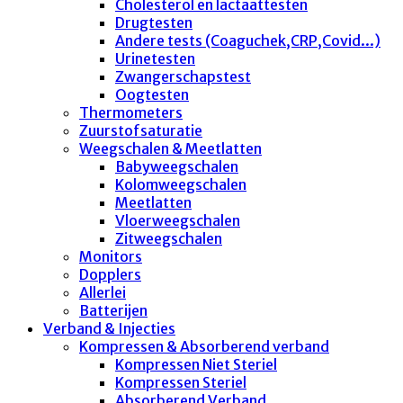
Cholesterol en lactaattesten
Drugtesten
Andere tests (Coaguchek,CRP,Covid...)
Urinetesten
Zwangerschapstest
Oogtesten
Thermometers
Zuurstofsaturatie
Weegschalen & Meetlatten
Babyweegschalen
Kolomweegschalen
Meetlatten
Vloerweegschalen
Zitweegschalen
Monitors
Dopplers
Allerlei
Batterijen
Verband & Injecties
Kompressen & Absorberend verband
Kompressen Niet Steriel
Kompressen Steriel
Absorberend Verband