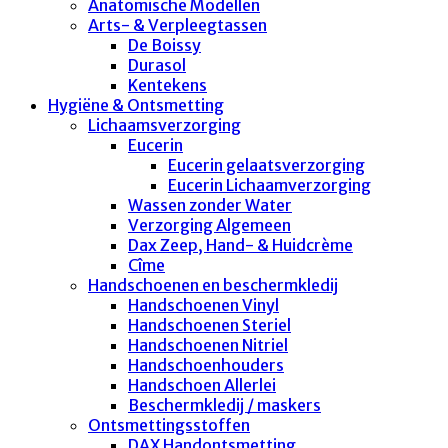
Anatomische Modellen
Arts- & Verpleegtassen
De Boissy
Durasol
Kentekens
Hygiëne & Ontsmetting
Lichaamsverzorging
Eucerin
Eucerin gelaatsverzorging
Eucerin Lichaamverzorging
Wassen zonder Water
Verzorging Algemeen
Dax Zeep, Hand- & Huidcrème
Cîme
Handschoenen en beschermkledij
Handschoenen Vinyl
Handschoenen Steriel
Handschoenen Nitriel
Handschoenhouders
Handschoen Allerlei
Beschermkledij / maskers
Ontsmettingsstoffen
DAX Handontsmetting