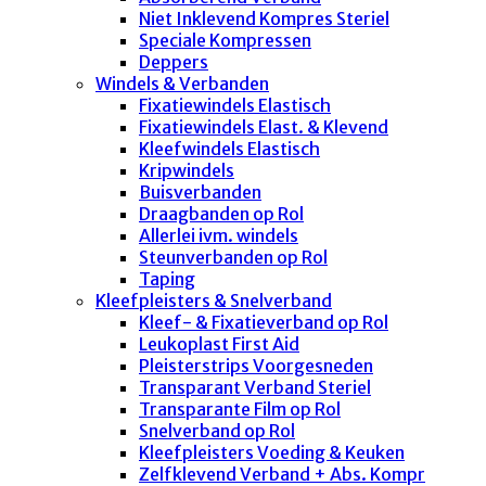
Niet Inklevend Kompres Steriel
Speciale Kompressen
Deppers
Windels & Verbanden
Fixatiewindels Elastisch
Fixatiewindels Elast. & Klevend
Kleefwindels Elastisch
Kripwindels
Buisverbanden
Draagbanden op Rol
Allerlei ivm. windels
Steunverbanden op Rol
Taping
Kleefpleisters & Snelverband
Kleef- & Fixatieverband op Rol
Leukoplast First Aid
Pleisterstrips Voorgesneden
Transparant Verband Steriel
Transparante Film op Rol
Snelverband op Rol
Kleefpleisters Voeding & Keuken
Zelfklevend Verband + Abs. Kompr