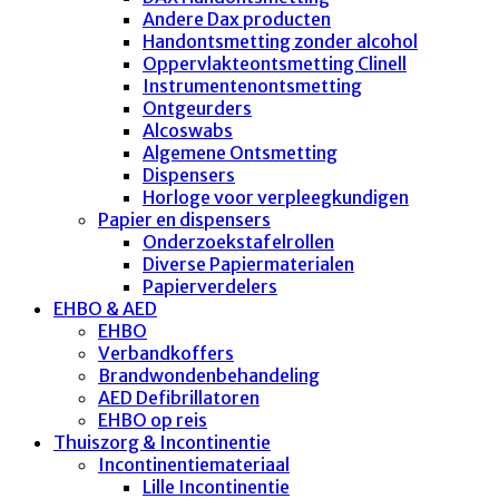
Andere Dax producten
Handontsmetting zonder alcohol
Oppervlakteontsmetting Clinell
Instrumentenontsmetting
Ontgeurders
Alcoswabs
Algemene Ontsmetting
Dispensers
Horloge voor verpleegkundigen
Papier en dispensers
Onderzoekstafelrollen
Diverse Papiermaterialen
Papierverdelers
EHBO & AED
EHBO
Verbandkoffers
Brandwondenbehandeling
AED Defibrillatoren
EHBO op reis
Thuiszorg & Incontinentie
Incontinentiemateriaal
Lille Incontinentie