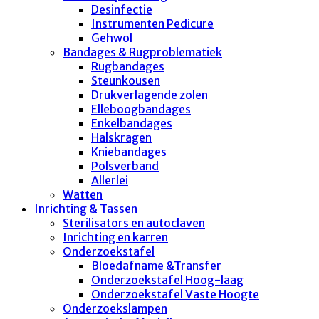
Desinfectie
Instrumenten Pedicure
Gehwol
Bandages & Rugproblematiek
Rugbandages
Steunkousen
Drukverlagende zolen
Elleboogbandages
Enkelbandages
Halskragen
Kniebandages
Polsverband
Allerlei
Watten
Inrichting & Tassen
Sterilisators en autoclaven
Inrichting en karren
Onderzoekstafel
Bloedafname &Transfer
Onderzoekstafel Hoog-laag
Onderzoekstafel Vaste Hoogte
Onderzoekslampen