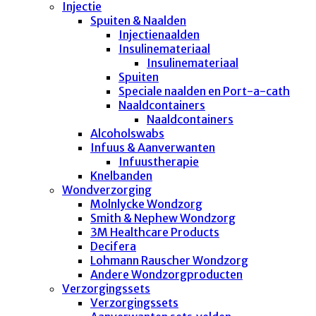
Injectie
Spuiten & Naalden
Injectienaalden
Insulinemateriaal
Insulinemateriaal
Spuiten
Speciale naalden en Port-a-cath
Naaldcontainers
Naaldcontainers
Alcoholswabs
Infuus & Aanverwanten
Infuustherapie
Knelbanden
Wondverzorging
Molnlycke Wondzorg
Smith & Nephew Wondzorg
3M Healthcare Products
Decifera
Lohmann Rauscher Wondzorg
Andere Wondzorgproducten
Verzorgingssets
Verzorgingssets