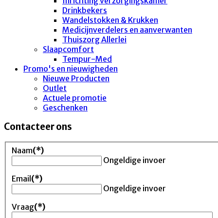
Inrichting verzorgingskamer
Drinkbekers
Wandelstokken & Krukken
Medicijnverdelers en aanverwanten
Thuiszorg Allerlei
Slaapcomfort
Tempur-Med
Promo's en nieuwigheden
Nieuwe Producten
Outlet
Actuele promotie
Geschenken
Contacteer ons
Naam
(*)
Ongeldige invoer
Email
(*)
Ongeldige invoer
Vraag
(*)