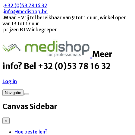
.
+32 (0)53 78 16 32
.
info@medishop.be
.
Maan - Vrij tel bereikbaar van 9 tot 17 uur, winkel open
van 13 tot 17 uur
prijzen BTW inbegrepen
Meer
info? Bel +32 (0)53 78 16 32
Log in
Navigatie
Canvas Sidebar
×
Hoe bestellen?