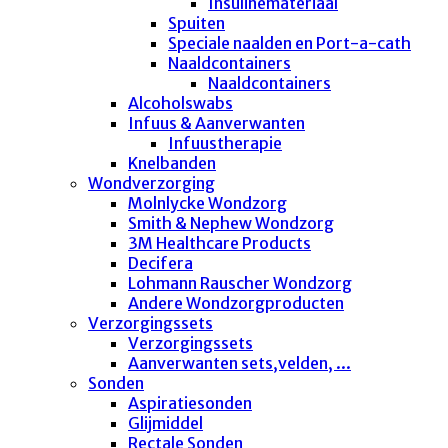
Insulinemateriaal
Spuiten
Speciale naalden en Port-a-cath
Naaldcontainers
Naaldcontainers
Alcoholswabs
Infuus & Aanverwanten
Infuustherapie
Knelbanden
Wondverzorging
Molnlycke Wondzorg
Smith & Nephew Wondzorg
3M Healthcare Products
Decifera
Lohmann Rauscher Wondzorg
Andere Wondzorgproducten
Verzorgingssets
Verzorgingssets
Aanverwanten sets,velden, ...
Sonden
Aspiratiesonden
Glijmiddel
Rectale Sonden