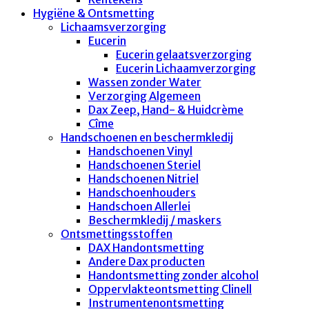
Hygiëne & Ontsmetting
Lichaamsverzorging
Eucerin
Eucerin gelaatsverzorging
Eucerin Lichaamverzorging
Wassen zonder Water
Verzorging Algemeen
Dax Zeep, Hand- & Huidcrème
Cîme
Handschoenen en beschermkledij
Handschoenen Vinyl
Handschoenen Steriel
Handschoenen Nitriel
Handschoenhouders
Handschoen Allerlei
Beschermkledij / maskers
Ontsmettingsstoffen
DAX Handontsmetting
Andere Dax producten
Handontsmetting zonder alcohol
Oppervlakteontsmetting Clinell
Instrumentenontsmetting