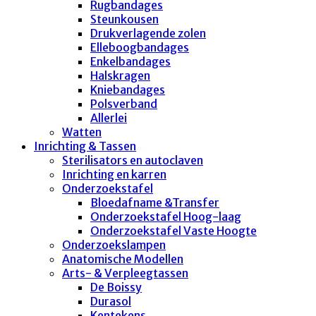
Rugbandages
Steunkousen
Drukverlagende zolen
Elleboogbandages
Enkelbandages
Halskragen
Kniebandages
Polsverband
Allerlei
Watten
Inrichting & Tassen
Sterilisators en autoclaven
Inrichting en karren
Onderzoekstafel
Bloedafname &Transfer
Onderzoekstafel Hoog-laag
Onderzoekstafel Vaste Hoogte
Onderzoekslampen
Anatomische Modellen
Arts- & Verpleegtassen
De Boissy
Durasol
Kentekens