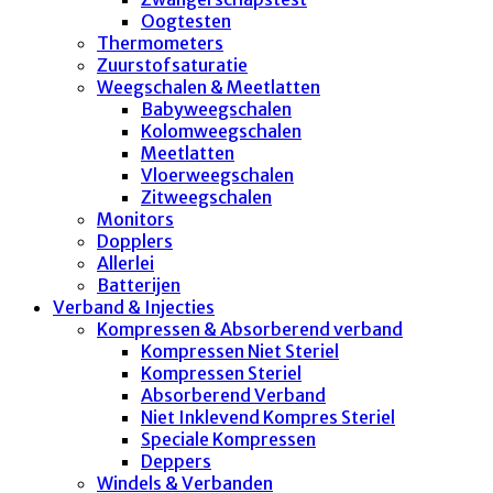
Oogtesten
Thermometers
Zuurstofsaturatie
Weegschalen & Meetlatten
Babyweegschalen
Kolomweegschalen
Meetlatten
Vloerweegschalen
Zitweegschalen
Monitors
Dopplers
Allerlei
Batterijen
Verband & Injecties
Kompressen & Absorberend verband
Kompressen Niet Steriel
Kompressen Steriel
Absorberend Verband
Niet Inklevend Kompres Steriel
Speciale Kompressen
Deppers
Windels & Verbanden