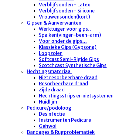
Verblijfsonden - Latex
Verblijfsonden - Silicone
Vrouwensonden(kort)
Gipsen & Aanverwanten
Werktuigen voor gips..
Spalken(vinger-been-arm)
Voor onder de gips...
Klassieke Gips (Gypsona)
Loopzolen
Softcast Semi-Rigide Gips
Scotchcast Synthetische Gips
Hechtingsmateriaal
Niet resorbeerbare draad
Resorbeerbare draad
Zijde draad
Hechtingsstrips en nietsystemen
Huidlijm
Pedicure/podoloog
Desinfectie
Instrumenten Pedicure
Gehwol
Bandages & Rugproblematiek