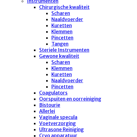
Instrumenten
Chirurgische kwaliteit
Scharen
Naaldvoerder
Kuretten
Klemmen
Pincetten
Tangen
Steriele Instrumenten
Gewone kwaliteit
Scharen
Klemmen
Kuretten
Naaldvoerder
Pincetten
Coagulators
Oorspuiten en oorreiniging
Bistourie
Allerlei
Vaginale specula
Voetverzorging
Ultrasone Reiniging
Cryo apparatuur