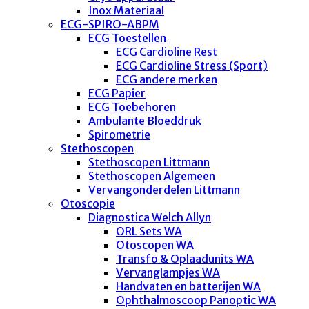
Inox Materiaal
ECG-SPIRO-ABPM
ECG Toestellen
ECG Cardioline Rest
ECG Cardioline Stress (Sport)
ECG andere merken
ECG Papier
ECG Toebehoren
Ambulante Bloeddruk
Spirometrie
Stethoscopen
Stethoscopen Littmann
Stethoscopen Algemeen
Vervangonderdelen Littmann
Otoscopie
Diagnostica Welch Allyn
ORL Sets WA
Otoscopen WA
Transfo & Oplaadunits WA
Vervanglampjes WA
Handvaten en batterijen WA
Ophthalmoscoop Panoptic WA