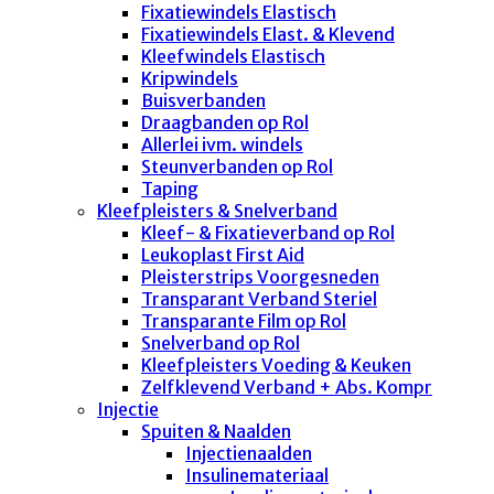
Fixatiewindels Elastisch
Fixatiewindels Elast. & Klevend
Kleefwindels Elastisch
Kripwindels
Buisverbanden
Draagbanden op Rol
Allerlei ivm. windels
Steunverbanden op Rol
Taping
Kleefpleisters & Snelverband
Kleef- & Fixatieverband op Rol
Leukoplast First Aid
Pleisterstrips Voorgesneden
Transparant Verband Steriel
Transparante Film op Rol
Snelverband op Rol
Kleefpleisters Voeding & Keuken
Zelfklevend Verband + Abs. Kompr
Injectie
Spuiten & Naalden
Injectienaalden
Insulinemateriaal