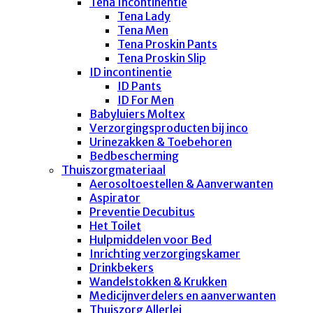
Tena Incontinentie
Tena Lady
Tena Men
Tena Proskin Pants
Tena Proskin Slip
ID incontinentie
ID Pants
ID For Men
Babyluiers Moltex
Verzorgingsproducten bij inco
Urinezakken & Toebehoren
Bedbescherming
Thuiszorgmateriaal
Aerosoltoestellen & Aanverwanten
Aspirator
Preventie Decubitus
Het Toilet
Hulpmiddelen voor Bed
Inrichting verzorgingskamer
Drinkbekers
Wandelstokken & Krukken
Medicijnverdelers en aanverwanten
Thuiszorg Allerlei