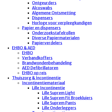
Ontgeurders
Alcoswabs
Algemene Ontsmetting
Dispensers
Horloge voor verpleegkundigen
Papier en dispensers
Onderzoekstafelrollen
Diverse Papiermaterialen
Papierverdelers
EHBO & AED
EHBO
Verbandkoffers
Brandwondenbehandeling
AED Defibrillatoren
EHBO op reis
Thuiszorg & Incontinentie
Incontinentiemateriaal
Lille Incontinentie
Lille Suprem Light
Lille Suprem Fit Broekluiers
Lille Suprem Pants
Lille Onderleggers