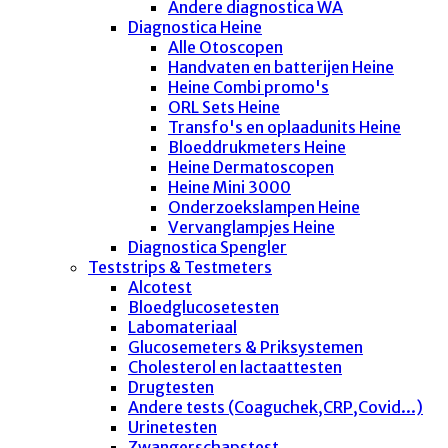
Andere diagnostica WA
Diagnostica Heine
Alle Otoscopen
Handvaten en batterijen Heine
Heine Combi promo's
ORL Sets Heine
Transfo's en oplaadunits Heine
Bloeddrukmeters Heine
Heine Dermatoscopen
Heine Mini 3000
Onderzoekslampen Heine
Vervanglampjes Heine
Diagnostica Spengler
Teststrips & Testmeters
Alcotest
Bloedglucosetesten
Labomateriaal
Glucosemeters & Priksystemen
Cholesterol en lactaattesten
Drugtesten
Andere tests (Coaguchek,CRP,Covid...)
Urinetesten
Zwangerschapstest