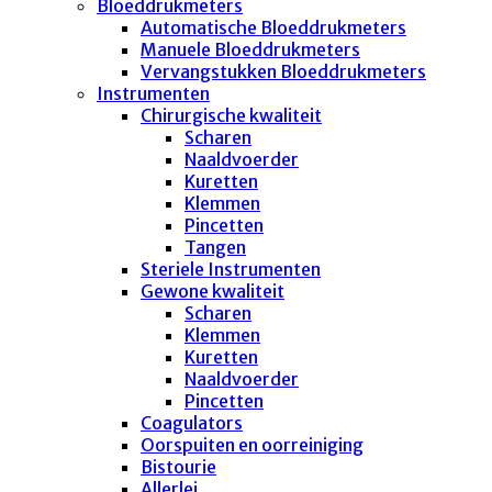
Bloeddrukmeters
Automatische Bloeddrukmeters
Manuele Bloeddrukmeters
Vervangstukken Bloeddrukmeters
Instrumenten
Chirurgische kwaliteit
Scharen
Naaldvoerder
Kuretten
Klemmen
Pincetten
Tangen
Steriele Instrumenten
Gewone kwaliteit
Scharen
Klemmen
Kuretten
Naaldvoerder
Pincetten
Coagulators
Oorspuiten en oorreiniging
Bistourie
Allerlei