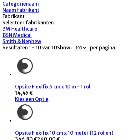
Categorienaam
Naam fabrikant
Fabrikant
Selecteer fabrikanten
3M Healthcare
BSN Medical
Smith & Nephew
Resultaten 1 - 10 van 10
Show:
per pagina
Opsite Flexifix 5 cm x 10 m - 1 rol
14,45 €
Kies een Optie
Opsite Flexifix 10 cm x 10 meter (12 rollen)
346,80 €
240,00 €