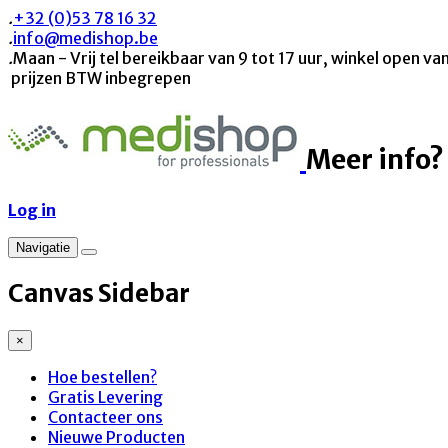
.
+32 (0)53 78 16 32
.
info@medishop.be
.
Maan - Vrij tel bereikbaar van 9 tot 17 uur, winkel open van
prijzen BTW inbegrepen
Meer info?
Log in
Navigatie
Canvas Sidebar
×
Hoe bestellen?
Gratis Levering
Contacteer ons
Nieuwe Producten