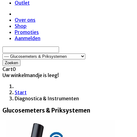
Outlet
Over ons
Shop
Promoties
Aanmelden
Zoeken
Cart
0
Uw winkelmandje is leeg!
Start
Diagnostica & Instrumenten
Glucosemeters & Priksystemen