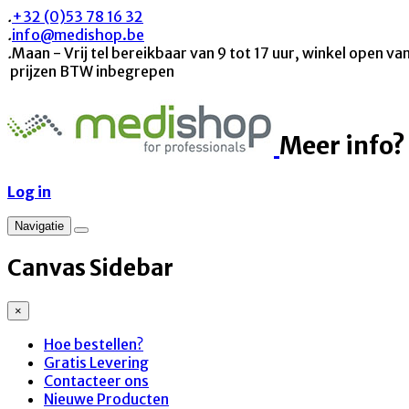
.
+32 (0)53 78 16 32
.
info@medishop.be
.
Maan - Vrij tel bereikbaar van 9 tot 17 uur, winkel open van
prijzen BTW inbegrepen
Meer info?
Log in
Navigatie
Canvas Sidebar
×
Hoe bestellen?
Gratis Levering
Contacteer ons
Nieuwe Producten