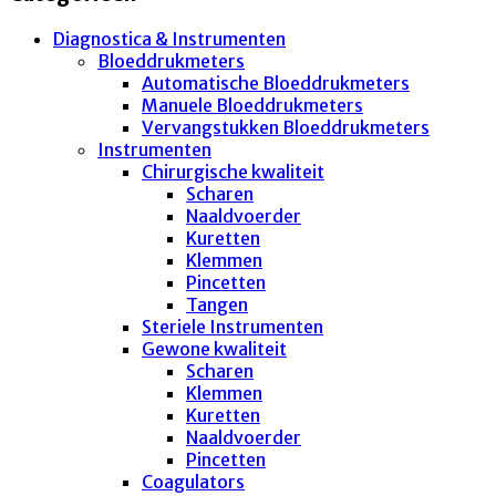
Diagnostica & Instrumenten
Bloeddrukmeters
Automatische Bloeddrukmeters
Manuele Bloeddrukmeters
Vervangstukken Bloeddrukmeters
Instrumenten
Chirurgische kwaliteit
Scharen
Naaldvoerder
Kuretten
Klemmen
Pincetten
Tangen
Steriele Instrumenten
Gewone kwaliteit
Scharen
Klemmen
Kuretten
Naaldvoerder
Pincetten
Coagulators