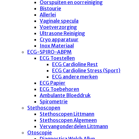
Oorspuiten en oorreiniging
Bistourie
Allerlei
Vaginale specula
Voetverzorging
Ultrasone Reiniging
Cryo apparatuur
Inox Materiaal
ECG-SPIRO-ABPM
ECG Toestellen
ECG Cardioline Rest
ECG Cardioline Stress (Sport)
ECG andere merken
ECG Papier
ECG Toebehoren
Ambulante Bloeddruk
Spirometrie
Stethoscopen
Stethoscopen Littmann
Stethoscopen Algemeen
Vervangonderdelen Littmann
Otoscopie
Diagnostica Welch Allyn