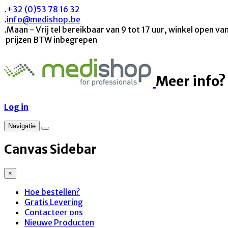
.
+32 (0)53 78 16 32
.
info@medishop.be
.
Maan - Vrij tel bereikbaar van 9 tot 17 uur, winkel open van
prijzen BTW inbegrepen
Meer info?
Log in
Navigatie
Canvas Sidebar
×
Hoe bestellen?
Gratis Levering
Contacteer ons
Nieuwe Producten