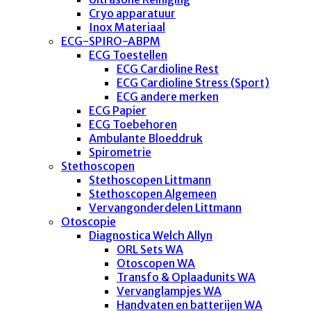
Cryo apparatuur
Inox Materiaal
ECG-SPIRO-ABPM
ECG Toestellen
ECG Cardioline Rest
ECG Cardioline Stress (Sport)
ECG andere merken
ECG Papier
ECG Toebehoren
Ambulante Bloeddruk
Spirometrie
Stethoscopen
Stethoscopen Littmann
Stethoscopen Algemeen
Vervangonderdelen Littmann
Otoscopie
Diagnostica Welch Allyn
ORL Sets WA
Otoscopen WA
Transfo & Oplaadunits WA
Vervanglampjes WA
Handvaten en batterijen WA