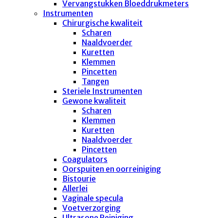
Vervangstukken Bloeddrukmeters
Instrumenten
Chirurgische kwaliteit
Scharen
Naaldvoerder
Kuretten
Klemmen
Pincetten
Tangen
Steriele Instrumenten
Gewone kwaliteit
Scharen
Klemmen
Kuretten
Naaldvoerder
Pincetten
Coagulators
Oorspuiten en oorreiniging
Bistourie
Allerlei
Vaginale specula
Voetverzorging
Ultrasone Reiniging