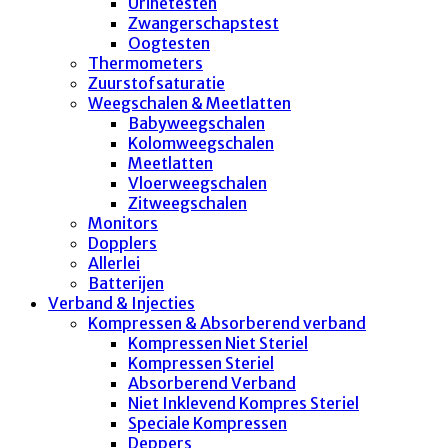
Urinetesten
Zwangerschapstest
Oogtesten
Thermometers
Zuurstofsaturatie
Weegschalen & Meetlatten
Babyweegschalen
Kolomweegschalen
Meetlatten
Vloerweegschalen
Zitweegschalen
Monitors
Dopplers
Allerlei
Batterijen
Verband & Injecties
Kompressen & Absorberend verband
Kompressen Niet Steriel
Kompressen Steriel
Absorberend Verband
Niet Inklevend Kompres Steriel
Speciale Kompressen
Deppers