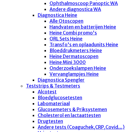
Ophthalmoscoop Panoptic WA
Andere diagnostica WA
Diagnostica Heine
Alle Otoscopen
Handvaten en batterijen Heine
Heine Combi promo's
ORL Sets Heine
Transfo's en oplaadunits Heine
Bloeddrukmeters Heine
Heine Dermatoscopen
Heine Mini 3000
Onderzoekslampen Heine
Vervanglampjes Heine
Diagnostica Spengler
Teststrips & Testmeters
Alcotest
Bloedglucosetesten
Labomateriaal
Glucosemeters & Priksystemen
Cholesterol en lactaattesten
Drugtesten
Andere tests (Coaguchek,CRP,Covid...)