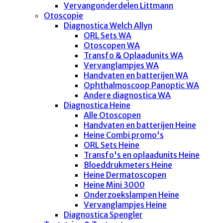
Vervangonderdelen Littmann
Otoscopie
Diagnostica Welch Allyn
ORL Sets WA
Otoscopen WA
Transfo & Oplaadunits WA
Vervanglampjes WA
Handvaten en batterijen WA
Ophthalmoscoop Panoptic WA
Andere diagnostica WA
Diagnostica Heine
Alle Otoscopen
Handvaten en batterijen Heine
Heine Combi promo's
ORL Sets Heine
Transfo's en oplaadunits Heine
Bloeddrukmeters Heine
Heine Dermatoscopen
Heine Mini 3000
Onderzoekslampen Heine
Vervanglampjes Heine
Diagnostica Spengler