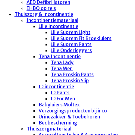
AED Defibrillatoren
EHBO op reis
Thuiszorg & Incontinentie
Incontinentiemateriaal
Lille Incontinentie
Lille Suprem Light
Lille Suprem Fit Broekluiers
Lille Suprem Pants
Lille Onderleggers
Tena Incontinentie
Tena Lady
Tena Men
Tena Proskin Pants
Tena Proskin Slip
ID incontinentie
ID Pants
ID For Men
Babyluiers Moltex
Verzorgingsproducten bij inco
Urinezakken & Toebehoren
Bedbescherming
Thuiszorgmateriaal
Aerosoltoestellen & Aanverwanten