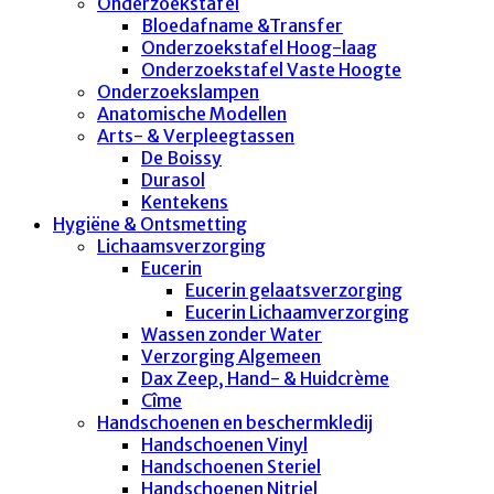
Onderzoekstafel
Bloedafname &Transfer
Onderzoekstafel Hoog-laag
Onderzoekstafel Vaste Hoogte
Onderzoekslampen
Anatomische Modellen
Arts- & Verpleegtassen
De Boissy
Durasol
Kentekens
Hygiëne & Ontsmetting
Lichaamsverzorging
Eucerin
Eucerin gelaatsverzorging
Eucerin Lichaamverzorging
Wassen zonder Water
Verzorging Algemeen
Dax Zeep, Hand- & Huidcrème
Cîme
Handschoenen en beschermkledij
Handschoenen Vinyl
Handschoenen Steriel
Handschoenen Nitriel