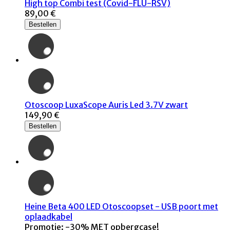
High top Combi test (Covid-FLU-RSV)
89,00 €
Bestellen
Otoscoop LuxaScope Auris Led 3.7V zwart
149,90 €
Bestellen
Heine Beta 400 LED Otoscoopset - USB poort met
oplaadkabel
Promotie: -30% MET opbergcase!