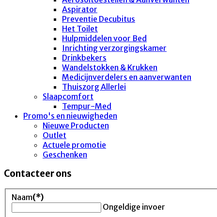
Aspirator
Preventie Decubitus
Het Toilet
Hulpmiddelen voor Bed
Inrichting verzorgingskamer
Drinkbekers
Wandelstokken & Krukken
Medicijnverdelers en aanverwanten
Thuiszorg Allerlei
Slaapcomfort
Tempur-Med
Promo's en nieuwigheden
Nieuwe Producten
Outlet
Actuele promotie
Geschenken
Contacteer ons
Naam
(*)
Ongeldige invoer