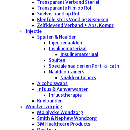
Transparant Verband Steriel
Transparante Film op Rol
Snelverband op Rol
Kleefpleisters Voeding & Keuken
Zelfklevend Verband + Abs. Kompr
Injectie
Spuiten & Naalden
Injectienaalden
Insulinemateriaal
Insulinemateriaal
Spuiten
Speciale naalden en Port-a-cath
Naaldcontainers
Naaldcontainers
Alcoholswabs
Infuus & Aanverwanten
Infuustherapie
Knelbanden
Wondverzorging
Molnlycke Wondzorg
Smith & Nephew Wondzorg
3M Healthcare Products
Decifera