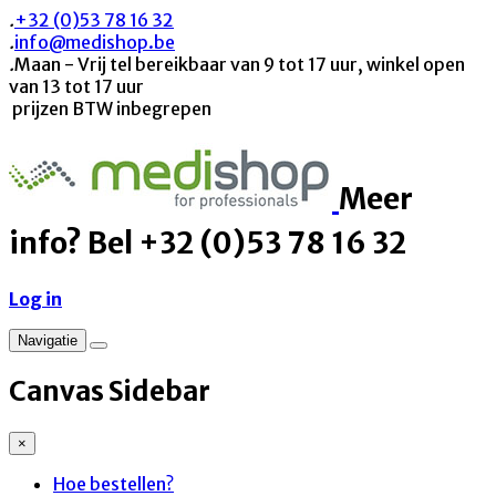
.
+32 (0)53 78 16 32
.
info@medishop.be
.
Maan - Vrij tel bereikbaar van 9 tot 17 uur, winkel open
van 13 tot 17 uur
prijzen BTW inbegrepen
Meer
info? Bel +32 (0)53 78 16 32
Log in
Navigatie
Canvas Sidebar
×
Hoe bestellen?