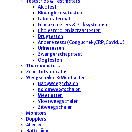
Teststrips & Testmeters
Alcotest
Bloedglucosetesten
Labomateriaal
Glucosemeters & Priksystemen
Cholesterol en lactaattesten
Drugtesten
Andere tests (Coaguchek,CRP,Covid...)
Urinetesten
Zwangerschapstest
Oogtesten
Thermometers
Zuurstofsaturatie
Weegschalen & Meetlatten
Babyweegschalen
Kolomweegschalen
Meetlatten
Vloerweegschalen
Zitweegschalen
Monitors
Dopplers
Allerlei
Batterijen