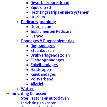
Resorbeerbare draad
Zijde draad
Hechtingsstrips en nietsystemen
Huidlijm
Pedicure/podoloog
Desinfectie
Instrumenten Pedicure
Gehwol
Bandages & Rugproblematiek
Rugbandages
Steunkousen
Drukverlagende zolen
Elleboogbandages
Enkelbandages
Halskragen
Kniebandages
Polsverband
Allerlei
Watten
Inrichting & Tassen
Sterilisators en autoclaven
Inrichting en karren