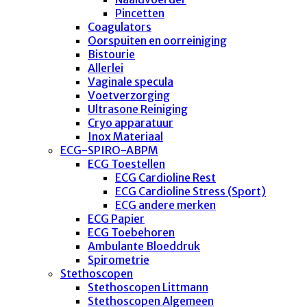
Pincetten
Coagulators
Oorspuiten en oorreiniging
Bistourie
Allerlei
Vaginale specula
Voetverzorging
Ultrasone Reiniging
Cryo apparatuur
Inox Materiaal
ECG-SPIRO-ABPM
ECG Toestellen
ECG Cardioline Rest
ECG Cardioline Stress (Sport)
ECG andere merken
ECG Papier
ECG Toebehoren
Ambulante Bloeddruk
Spirometrie
Stethoscopen
Stethoscopen Littmann
Stethoscopen Algemeen