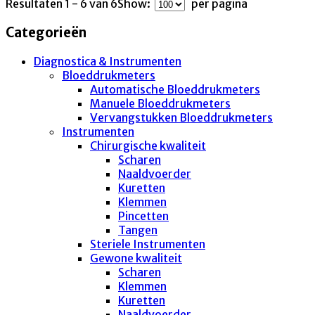
Resultaten 1 - 6 van 6
Show:
per pagina
Categorieën
Diagnostica & Instrumenten
Bloeddrukmeters
Automatische Bloeddrukmeters
Manuele Bloeddrukmeters
Vervangstukken Bloeddrukmeters
Instrumenten
Chirurgische kwaliteit
Scharen
Naaldvoerder
Kuretten
Klemmen
Pincetten
Tangen
Steriele Instrumenten
Gewone kwaliteit
Scharen
Klemmen
Kuretten
Naaldvoerder