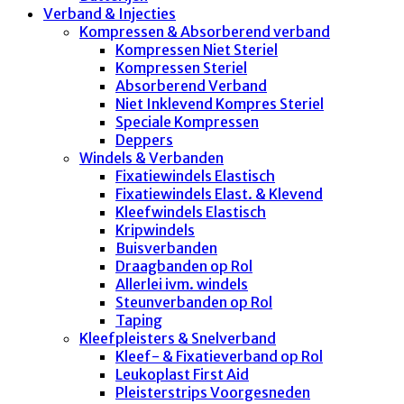
Verband & Injecties
Kompressen & Absorberend verband
Kompressen Niet Steriel
Kompressen Steriel
Absorberend Verband
Niet Inklevend Kompres Steriel
Speciale Kompressen
Deppers
Windels & Verbanden
Fixatiewindels Elastisch
Fixatiewindels Elast. & Klevend
Kleefwindels Elastisch
Kripwindels
Buisverbanden
Draagbanden op Rol
Allerlei ivm. windels
Steunverbanden op Rol
Taping
Kleefpleisters & Snelverband
Kleef- & Fixatieverband op Rol
Leukoplast First Aid
Pleisterstrips Voorgesneden