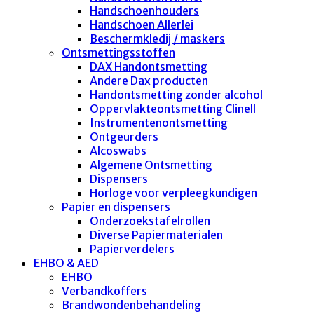
Handschoenhouders
Handschoen Allerlei
Beschermkledij / maskers
Ontsmettingsstoffen
DAX Handontsmetting
Andere Dax producten
Handontsmetting zonder alcohol
Oppervlakteontsmetting Clinell
Instrumentenontsmetting
Ontgeurders
Alcoswabs
Algemene Ontsmetting
Dispensers
Horloge voor verpleegkundigen
Papier en dispensers
Onderzoekstafelrollen
Diverse Papiermaterialen
Papierverdelers
EHBO & AED
EHBO
Verbandkoffers
Brandwondenbehandeling