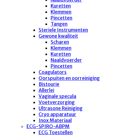
Kuretten
Klemmen
Pincetten
Tangen
Steriele Instrumenten
Gewone kwaliteit
Scharen
Klemmen
Kuretten
Naaldvoerder
Pincetten
Coagulators
Oorspuiten en oorreiniging
Bistourie
Allerlei
Vaginale specula
Voetverzorging
Ultrasone Reiniging
Cryo apparatuur
Inox Materiaal
ECG-SPIRO-ABPM
ECG Toestellen