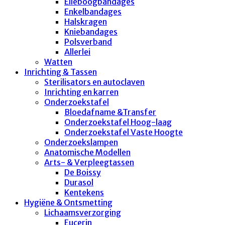
Elleboogbandages
Enkelbandages
Halskragen
Kniebandages
Polsverband
Allerlei
Watten
Inrichting & Tassen
Sterilisators en autoclaven
Inrichting en karren
Onderzoekstafel
Bloedafname &Transfer
Onderzoekstafel Hoog-laag
Onderzoekstafel Vaste Hoogte
Onderzoekslampen
Anatomische Modellen
Arts- & Verpleegtassen
De Boissy
Durasol
Kentekens
Hygiëne & Ontsmetting
Lichaamsverzorging
Eucerin