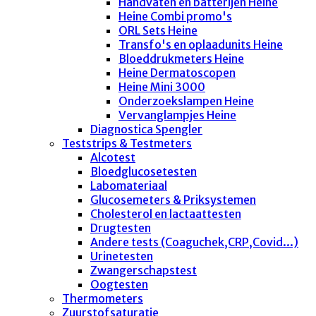
Handvaten en batterijen Heine
Heine Combi promo's
ORL Sets Heine
Transfo's en oplaadunits Heine
Bloeddrukmeters Heine
Heine Dermatoscopen
Heine Mini 3000
Onderzoekslampen Heine
Vervanglampjes Heine
Diagnostica Spengler
Teststrips & Testmeters
Alcotest
Bloedglucosetesten
Labomateriaal
Glucosemeters & Priksystemen
Cholesterol en lactaattesten
Drugtesten
Andere tests (Coaguchek,CRP,Covid...)
Urinetesten
Zwangerschapstest
Oogtesten
Thermometers
Zuurstofsaturatie