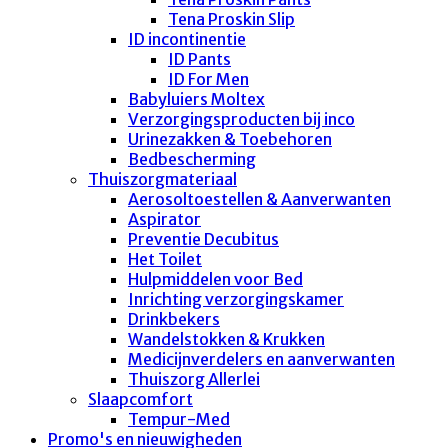
Tena Proskin Slip
ID incontinentie
ID Pants
ID For Men
Babyluiers Moltex
Verzorgingsproducten bij inco
Urinezakken & Toebehoren
Bedbescherming
Thuiszorgmateriaal
Aerosoltoestellen & Aanverwanten
Aspirator
Preventie Decubitus
Het Toilet
Hulpmiddelen voor Bed
Inrichting verzorgingskamer
Drinkbekers
Wandelstokken & Krukken
Medicijnverdelers en aanverwanten
Thuiszorg Allerlei
Slaapcomfort
Tempur-Med
Promo's en nieuwigheden