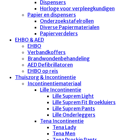
Dispensers
Horloge voor verpleegkundigen
Papier en dispensers
Onderzoekstafelrollen
Diverse Papiermaterialen
Papierverdelers
EHBO & AED
EHBO
Verbandkoffers
Brandwondenbehandeling
AED Defibrillatoren
EHBO op reis
Thuiszorg & Incontinentie
Incontinentiemateriaal
Lille Incontinentie
Lille Suprem Light
Lille Suprem Fit Broekluiers
Lille Suprem Pants
Lille Onderleggers
Tena Incontinentie
Tena Lady
Tena Men
Tena Proskin Pants