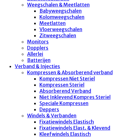
Weegschalen & Meetlatten
Babyweegschalen
Kolomweegschalen
Meetlatten
Vloerweegschalen
Zitweegschalen
Monitors
Dopplers
Allerlei
Batterijen
Verband & Injecties
Kompressen & Absorberend verband
Kompressen Niet Steriel
Kompressen Steriel
Absorberend Verband
Niet Inklevend Kompres Steriel
Speciale Kompressen
Deppers
Windels & Verbanden
Fixatiewindels Elastisch
Fixatiewindels Elast. & Klevend
Kleefwindels Elastisch