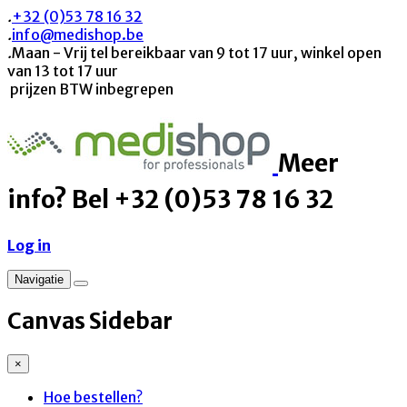
.
+32 (0)53 78 16 32
.
info@medishop.be
.
Maan - Vrij tel bereikbaar van 9 tot 17 uur, winkel open
van 13 tot 17 uur
prijzen BTW inbegrepen
Meer
info? Bel +32 (0)53 78 16 32
Log in
Navigatie
Canvas Sidebar
×
Hoe bestellen?