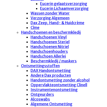
Eucerin gelaatsverzorging
Eucerin Lichaamverzorging
Wassen zonder Water
Verzorging Algemeen
Dax Zeep, Hand- & Huidcrème
Cîme
Handschoenen en beschermkledij
Handschoenen Vinyl
Handschoenen Steriel
Handschoenen Nitriel
Handschoenhouders
Handschoen Allerlei
Beschermkledij / maskers
Ontsmettingsstoffen
DAX Handontsmetting
Andere Dax producten
Handontsmetting zonder alcohol
Oppervlakteontsmetting Clinell
Instrumentenontsmetting
Ontgeurders
Alcoswabs
Algemene Ontsmetting