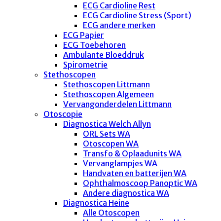
ECG Cardioline Rest
ECG Cardioline Stress (Sport)
ECG andere merken
ECG Papier
ECG Toebehoren
Ambulante Bloeddruk
Spirometrie
Stethoscopen
Stethoscopen Littmann
Stethoscopen Algemeen
Vervangonderdelen Littmann
Otoscopie
Diagnostica Welch Allyn
ORL Sets WA
Otoscopen WA
Transfo & Oplaadunits WA
Vervanglampjes WA
Handvaten en batterijen WA
Ophthalmoscoop Panoptic WA
Andere diagnostica WA
Diagnostica Heine
Alle Otoscopen