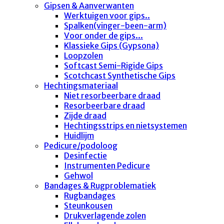
Gipsen & Aanverwanten
Werktuigen voor gips..
Spalken(vinger-been-arm)
Voor onder de gips...
Klassieke Gips (Gypsona)
Loopzolen
Softcast Semi-Rigide Gips
Scotchcast Synthetische Gips
Hechtingsmateriaal
Niet resorbeerbare draad
Resorbeerbare draad
Zijde draad
Hechtingsstrips en nietsystemen
Huidlijm
Pedicure/podoloog
Desinfectie
Instrumenten Pedicure
Gehwol
Bandages & Rugproblematiek
Rugbandages
Steunkousen
Drukverlagende zolen