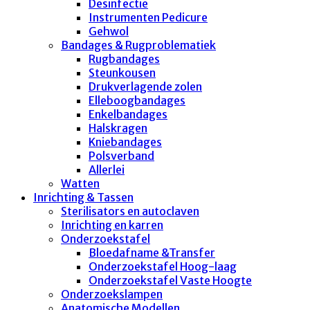
Desinfectie
Instrumenten Pedicure
Gehwol
Bandages & Rugproblematiek
Rugbandages
Steunkousen
Drukverlagende zolen
Elleboogbandages
Enkelbandages
Halskragen
Kniebandages
Polsverband
Allerlei
Watten
Inrichting & Tassen
Sterilisators en autoclaven
Inrichting en karren
Onderzoekstafel
Bloedafname &Transfer
Onderzoekstafel Hoog-laag
Onderzoekstafel Vaste Hoogte
Onderzoekslampen
Anatomische Modellen