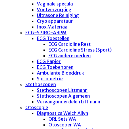
Vaginale specula
Voetverzorging
Ultrasone Reiniging
Cryo apparatuur
Inox Materiaal
ECG-SPIRO-ABPM
ECG Toestellen
ECG Cardioline Rest
ECG Cardioline Stress (Sport)
ECG andere merken
ECG Papier
ECG Toebehoren
Ambulante Bloeddruk
Spirometrie
Stethoscopen
Stethoscopen Littmann
Stethoscopen Algemeen
Vervangonderdelen Littmann
Otoscopie
Diagnostica Welch Allyn
ORL Sets WA
Otoscopen WA