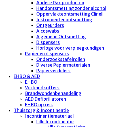
Andere Dax producten
Handontsmetting zonder alcohol
Oppervlakteontsmetting Clinell
Instrumentenontsmetting
Ontgeurders
Alcoswabs
Algemene Ontsmetting
Dispensers
Horloge voor verpleegkundigen
Papier en dispensers
Onderzoekstafelrollen
Diverse Papiermaterialen
Papierverdelers
EHBO & AED
EHBO
Verbandkoffers
Brandwondenbehandeling
AED Defibrillatoren
EHBO op reis
Thuiszorg & Incontinentie
Incontinentiemateriaal
Lille Incontinentie