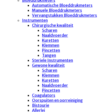
Bloeddrukmeters
Automatische Bloeddrukmeters
Manuele Bloeddrukmeters
Vervangstukken Bloeddrukmeters
Instrumenten
Chirurgische kwaliteit
Scharen
Naaldvoerder
Kuretten
Klemmen
Pincetten
Tangen
Steriele Instrumenten
Gewone kwaliteit
Scharen
Klemmen
Kuretten
Naaldvoerder
Pincetten
Coagulators
Oorspuiten en oorreiniging
Bistourie
Allerlei