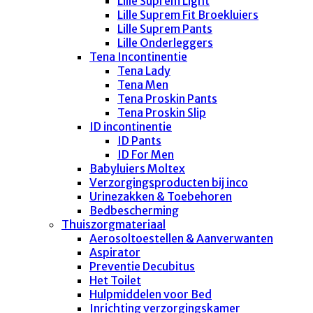
Lille Suprem Light
Lille Suprem Fit Broekluiers
Lille Suprem Pants
Lille Onderleggers
Tena Incontinentie
Tena Lady
Tena Men
Tena Proskin Pants
Tena Proskin Slip
ID incontinentie
ID Pants
ID For Men
Babyluiers Moltex
Verzorgingsproducten bij inco
Urinezakken & Toebehoren
Bedbescherming
Thuiszorgmateriaal
Aerosoltoestellen & Aanverwanten
Aspirator
Preventie Decubitus
Het Toilet
Hulpmiddelen voor Bed
Inrichting verzorgingskamer