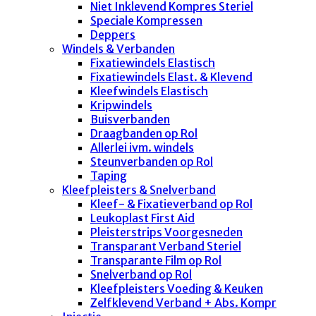
Niet Inklevend Kompres Steriel
Speciale Kompressen
Deppers
Windels & Verbanden
Fixatiewindels Elastisch
Fixatiewindels Elast. & Klevend
Kleefwindels Elastisch
Kripwindels
Buisverbanden
Draagbanden op Rol
Allerlei ivm. windels
Steunverbanden op Rol
Taping
Kleefpleisters & Snelverband
Kleef- & Fixatieverband op Rol
Leukoplast First Aid
Pleisterstrips Voorgesneden
Transparant Verband Steriel
Transparante Film op Rol
Snelverband op Rol
Kleefpleisters Voeding & Keuken
Zelfklevend Verband + Abs. Kompr