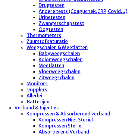
Drugtesten
Andere tests (Coaguchek,CRP,Covid...)
Urinetesten
Zwangerschapstest
Oogtesten
Thermometers
Zuurstofsaturatie
Weegschalen & Meetlatten
Babyweegschalen
Kolomweegschalen
Meetlatten
Vloerweegschalen
Zitweegschalen
Monitors
Dopplers
Allerlei
Batterijen
Verband & Injecties
Kompressen & Absorberend verband
Kompressen Niet Steriel
Kompressen Steriel
Absorberend Verband