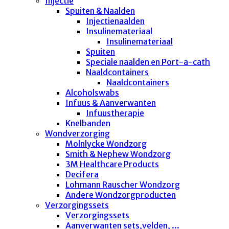
Injectie
Spuiten & Naalden
Injectienaalden
Insulinemateriaal
Insulinemateriaal
Spuiten
Speciale naalden en Port-a-cath
Naaldcontainers
Naaldcontainers
Alcoholswabs
Infuus & Aanverwanten
Infuustherapie
Knelbanden
Wondverzorging
Molnlycke Wondzorg
Smith & Nephew Wondzorg
3M Healthcare Products
Decifera
Lohmann Rauscher Wondzorg
Andere Wondzorgproducten
Verzorgingssets
Verzorgingssets
Aanverwanten sets,velden, ...