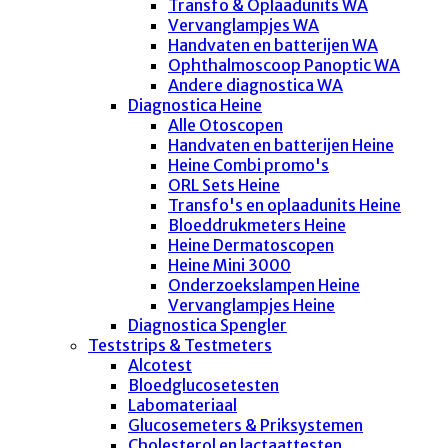
Transfo & Oplaadunits WA
Vervanglampjes WA
Handvaten en batterijen WA
Ophthalmoscoop Panoptic WA
Andere diagnostica WA
Diagnostica Heine
Alle Otoscopen
Handvaten en batterijen Heine
Heine Combi promo's
ORL Sets Heine
Transfo's en oplaadunits Heine
Bloeddrukmeters Heine
Heine Dermatoscopen
Heine Mini 3000
Onderzoekslampen Heine
Vervanglampjes Heine
Diagnostica Spengler
Teststrips & Testmeters
Alcotest
Bloedglucosetesten
Labomateriaal
Glucosemeters & Priksystemen
Cholesterol en lactaattesten