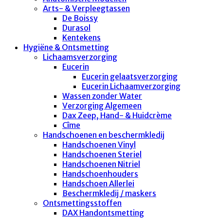
Arts- & Verpleegtassen
De Boissy
Durasol
Kentekens
Hygiëne & Ontsmetting
Lichaamsverzorging
Eucerin
Eucerin gelaatsverzorging
Eucerin Lichaamverzorging
Wassen zonder Water
Verzorging Algemeen
Dax Zeep, Hand- & Huidcrème
Cîme
Handschoenen en beschermkledij
Handschoenen Vinyl
Handschoenen Steriel
Handschoenen Nitriel
Handschoenhouders
Handschoen Allerlei
Beschermkledij / maskers
Ontsmettingsstoffen
DAX Handontsmetting