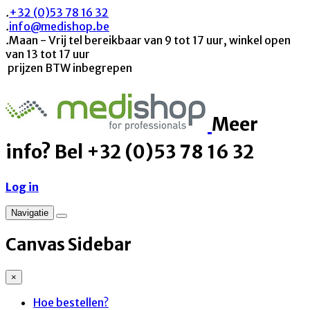
.
+32 (0)53 78 16 32
.
info@medishop.be
.
Maan - Vrij tel bereikbaar van 9 tot 17 uur, winkel open
van 13 tot 17 uur
prijzen BTW inbegrepen
Meer
info? Bel +32 (0)53 78 16 32
Log in
Navigatie
Canvas Sidebar
×
Hoe bestellen?