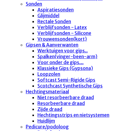
Sonden
Aspiratiesonden
Glijmiddel
Rectale Sonden
Verblijfsonden - Latex
Verblijfsonden - Silicone
Vrouwensonden(kort)
Gipsen & Aanverwanten
Werktuigen voor gips..
Spalken(vinger-been-arm)
Voor onder de gips...
Klassieke Gips (Gypsona)
Loopzolen
Softcast Semi-Rigide Gips
Scotchcast Synthetische Gips
Hechtingsmateriaal
Niet resorbeerbare draad
Resorbeerbare draad
Zijde draad
Hechtingsstrips en nietsystemen
Huidlijm
Pedicure/podoloog