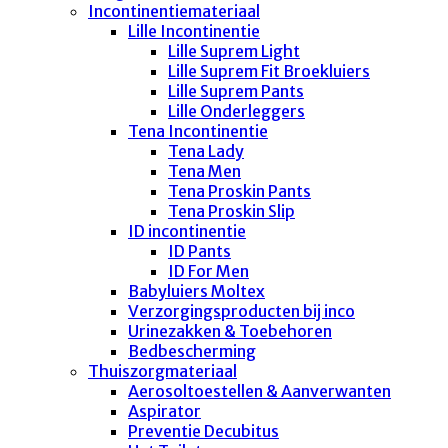
Incontinentiemateriaal
Lille Incontinentie
Lille Suprem Light
Lille Suprem Fit Broekluiers
Lille Suprem Pants
Lille Onderleggers
Tena Incontinentie
Tena Lady
Tena Men
Tena Proskin Pants
Tena Proskin Slip
ID incontinentie
ID Pants
ID For Men
Babyluiers Moltex
Verzorgingsproducten bij inco
Urinezakken & Toebehoren
Bedbescherming
Thuiszorgmateriaal
Aerosoltoestellen & Aanverwanten
Aspirator
Preventie Decubitus