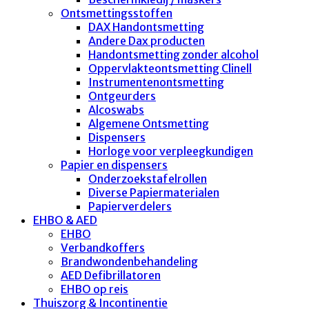
Ontsmettingsstoffen
DAX Handontsmetting
Andere Dax producten
Handontsmetting zonder alcohol
Oppervlakteontsmetting Clinell
Instrumentenontsmetting
Ontgeurders
Alcoswabs
Algemene Ontsmetting
Dispensers
Horloge voor verpleegkundigen
Papier en dispensers
Onderzoekstafelrollen
Diverse Papiermaterialen
Papierverdelers
EHBO & AED
EHBO
Verbandkoffers
Brandwondenbehandeling
AED Defibrillatoren
EHBO op reis
Thuiszorg & Incontinentie