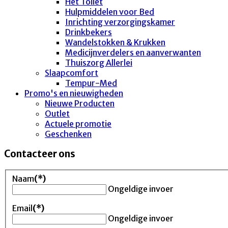
Het Toilet
Hulpmiddelen voor Bed
Inrichting verzorgingskamer
Drinkbekers
Wandelstokken & Krukken
Medicijnverdelers en aanverwanten
Thuiszorg Allerlei
Slaapcomfort
Tempur-Med
Promo's en nieuwigheden
Nieuwe Producten
Outlet
Actuele promotie
Geschenken
Contacteer ons
Naam
(*)
Ongeldige invoer
Email
(*)
Ongeldige invoer