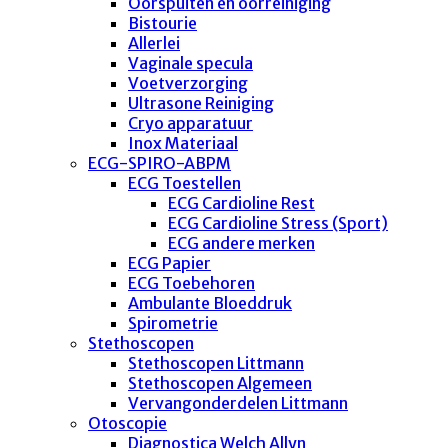
Oorspuiten en oorreiniging
Bistourie
Allerlei
Vaginale specula
Voetverzorging
Ultrasone Reiniging
Cryo apparatuur
Inox Materiaal
ECG-SPIRO-ABPM
ECG Toestellen
ECG Cardioline Rest
ECG Cardioline Stress (Sport)
ECG andere merken
ECG Papier
ECG Toebehoren
Ambulante Bloeddruk
Spirometrie
Stethoscopen
Stethoscopen Littmann
Stethoscopen Algemeen
Vervangonderdelen Littmann
Otoscopie
Diagnostica Welch Allyn