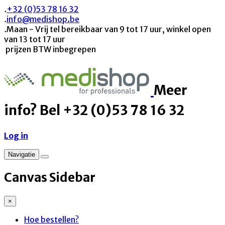
.
+32 (0)53 78 16 32
.
info@medishop.be
.
Maan - Vrij tel bereikbaar van 9 tot 17 uur, winkel open
van 13 tot 17 uur
prijzen BTW inbegrepen
Meer
info? Bel +32 (0)53 78 16 32
Log in
Navigatie
Canvas Sidebar
×
Hoe bestellen?