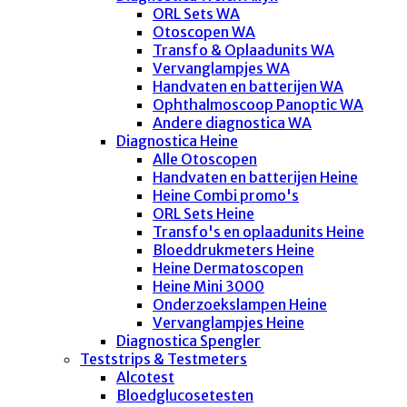
ORL Sets WA
Otoscopen WA
Transfo & Oplaadunits WA
Vervanglampjes WA
Handvaten en batterijen WA
Ophthalmoscoop Panoptic WA
Andere diagnostica WA
Diagnostica Heine
Alle Otoscopen
Handvaten en batterijen Heine
Heine Combi promo's
ORL Sets Heine
Transfo's en oplaadunits Heine
Bloeddrukmeters Heine
Heine Dermatoscopen
Heine Mini 3000
Onderzoekslampen Heine
Vervanglampjes Heine
Diagnostica Spengler
Teststrips & Testmeters
Alcotest
Bloedglucosetesten