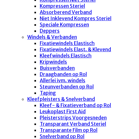
Kompressen Steriel
Absorberend Verband
Niet Inklevend Kompres Steriel
Speciale Kompressen
Deppers
Windels & Verbanden
Fixatiewindels Elastisch
Fixatiewindels Elast. & Klevend
Kleefwindels Elastisch
Kripwindels
Buisverbanden
Draagbanden op Rol
Allerlei ivm. windels
Steunverbanden op Rol
Taping
Kleefpleisters & Snelverband
Kleef- & Fixatieverband op Rol
Leukoplast First Aid
Pleisterstrips Voorgesneden
Transparant Verband Steriel
Transparante Film op Rol
Snelverband op Rol