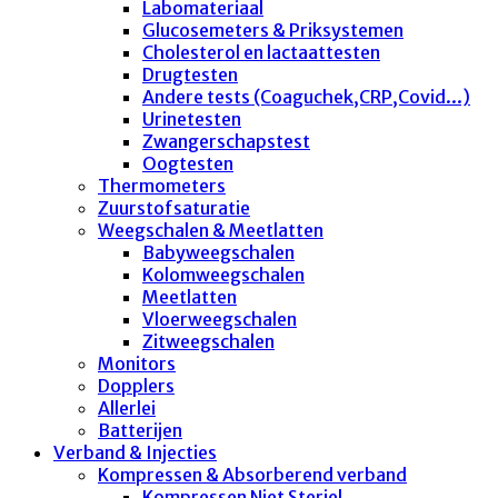
Labomateriaal
Glucosemeters & Priksystemen
Cholesterol en lactaattesten
Drugtesten
Andere tests (Coaguchek,CRP,Covid...)
Urinetesten
Zwangerschapstest
Oogtesten
Thermometers
Zuurstofsaturatie
Weegschalen & Meetlatten
Babyweegschalen
Kolomweegschalen
Meetlatten
Vloerweegschalen
Zitweegschalen
Monitors
Dopplers
Allerlei
Batterijen
Verband & Injecties
Kompressen & Absorberend verband
Kompressen Niet Steriel