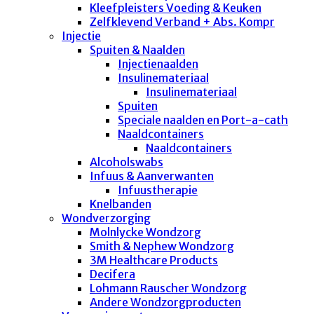
Kleefpleisters Voeding & Keuken
Zelfklevend Verband + Abs. Kompr
Injectie
Spuiten & Naalden
Injectienaalden
Insulinemateriaal
Insulinemateriaal
Spuiten
Speciale naalden en Port-a-cath
Naaldcontainers
Naaldcontainers
Alcoholswabs
Infuus & Aanverwanten
Infuustherapie
Knelbanden
Wondverzorging
Molnlycke Wondzorg
Smith & Nephew Wondzorg
3M Healthcare Products
Decifera
Lohmann Rauscher Wondzorg
Andere Wondzorgproducten