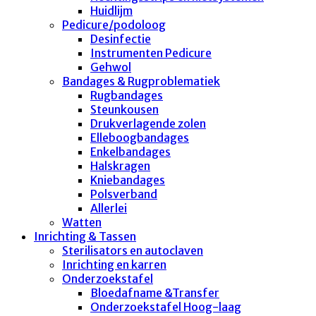
Huidlijm
Pedicure/podoloog
Desinfectie
Instrumenten Pedicure
Gehwol
Bandages & Rugproblematiek
Rugbandages
Steunkousen
Drukverlagende zolen
Elleboogbandages
Enkelbandages
Halskragen
Kniebandages
Polsverband
Allerlei
Watten
Inrichting & Tassen
Sterilisators en autoclaven
Inrichting en karren
Onderzoekstafel
Bloedafname &Transfer
Onderzoekstafel Hoog-laag