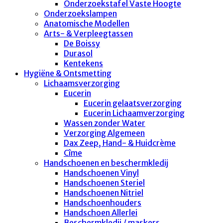
Onderzoekstafel Vaste Hoogte
Onderzoekslampen
Anatomische Modellen
Arts- & Verpleegtassen
De Boissy
Durasol
Kentekens
Hygiëne & Ontsmetting
Lichaamsverzorging
Eucerin
Eucerin gelaatsverzorging
Eucerin Lichaamverzorging
Wassen zonder Water
Verzorging Algemeen
Dax Zeep, Hand- & Huidcrème
Cîme
Handschoenen en beschermkledij
Handschoenen Vinyl
Handschoenen Steriel
Handschoenen Nitriel
Handschoenhouders
Handschoen Allerlei
Beschermkledij / maskers