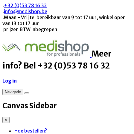
.
+32 (0)53 78 16 32
.
info@medishop.be
.
Maan - Vrij tel bereikbaar van 9 tot 17 uur, winkel open
van 13 tot 17 uur
prijzen BTW inbegrepen
Meer
info? Bel +32 (0)53 78 16 32
Log in
Navigatie
Canvas Sidebar
×
Hoe bestellen?