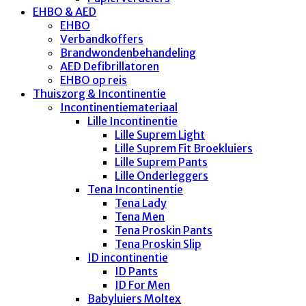
EHBO & AED
EHBO
Verbandkoffers
Brandwondenbehandeling
AED Defibrillatoren
EHBO op reis
Thuiszorg & Incontinentie
Incontinentiemateriaal
Lille Incontinentie
Lille Suprem Light
Lille Suprem Fit Broekluiers
Lille Suprem Pants
Lille Onderleggers
Tena Incontinentie
Tena Lady
Tena Men
Tena Proskin Pants
Tena Proskin Slip
ID incontinentie
ID Pants
ID For Men
Babyluiers Moltex