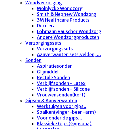
Wondverzorging
Molnlycke Wondzorg
Smith & Nephew Wondzorg
3M Healthcare Products
Decifera
Lohmann Rauscher Wondzorg
Andere Wondzorgproducten
Verzorgingssets
Verzorgingssets
Aanverwanten sets,velden, ...
Sonden
Aspiratiesonden
Glijmiddel
Rectale Sonden
Verblijfsonden - Latex
Verblijfsonden - Silicone
Vrouwensonden(kort)
Gipsen & Aanverwanten
Werktuigen voor gips..
Spalken(vinger-been-arm)
Voor onder de gips...
Klassieke Gips (Gypsona)