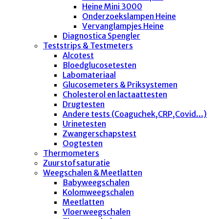
Heine Mini 3000
Onderzoekslampen Heine
Vervanglampjes Heine
Diagnostica Spengler
Teststrips & Testmeters
Alcotest
Bloedglucosetesten
Labomateriaal
Glucosemeters & Priksystemen
Cholesterol en lactaattesten
Drugtesten
Andere tests (Coaguchek,CRP,Covid...)
Urinetesten
Zwangerschapstest
Oogtesten
Thermometers
Zuurstofsaturatie
Weegschalen & Meetlatten
Babyweegschalen
Kolomweegschalen
Meetlatten
Vloerweegschalen