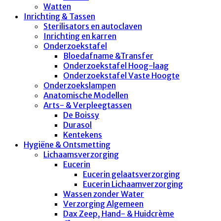
Watten
Inrichting & Tassen
Sterilisators en autoclaven
Inrichting en karren
Onderzoekstafel
Bloedafname &Transfer
Onderzoekstafel Hoog-laag
Onderzoekstafel Vaste Hoogte
Onderzoekslampen
Anatomische Modellen
Arts- & Verpleegtassen
De Boissy
Durasol
Kentekens
Hygiëne & Ontsmetting
Lichaamsverzorging
Eucerin
Eucerin gelaatsverzorging
Eucerin Lichaamverzorging
Wassen zonder Water
Verzorging Algemeen
Dax Zeep, Hand- & Huidcrème