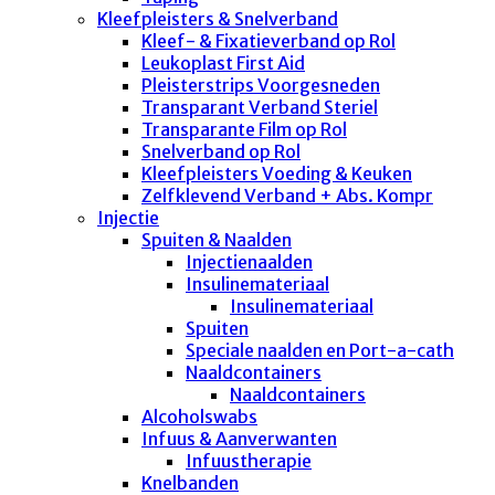
Kleefpleisters & Snelverband
Kleef- & Fixatieverband op Rol
Leukoplast First Aid
Pleisterstrips Voorgesneden
Transparant Verband Steriel
Transparante Film op Rol
Snelverband op Rol
Kleefpleisters Voeding & Keuken
Zelfklevend Verband + Abs. Kompr
Injectie
Spuiten & Naalden
Injectienaalden
Insulinemateriaal
Insulinemateriaal
Spuiten
Speciale naalden en Port-a-cath
Naaldcontainers
Naaldcontainers
Alcoholswabs
Infuus & Aanverwanten
Infuustherapie
Knelbanden