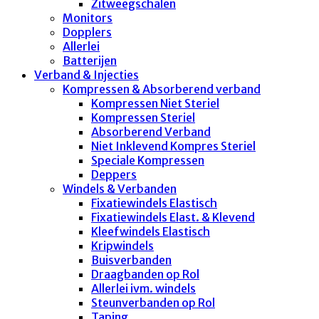
Zitweegschalen
Monitors
Dopplers
Allerlei
Batterijen
Verband & Injecties
Kompressen & Absorberend verband
Kompressen Niet Steriel
Kompressen Steriel
Absorberend Verband
Niet Inklevend Kompres Steriel
Speciale Kompressen
Deppers
Windels & Verbanden
Fixatiewindels Elastisch
Fixatiewindels Elast. & Klevend
Kleefwindels Elastisch
Kripwindels
Buisverbanden
Draagbanden op Rol
Allerlei ivm. windels
Steunverbanden op Rol
Taping