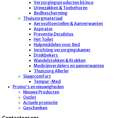
Verzorgingsproducten bij inco
Urinezakken & Toebehoren
Bedbescherming
Thuiszorgmateriaal
Aerosoltoestellen & Aanverwanten
Aspirator
Preventie Decubitus
Het Toilet
Hulpmiddelen voor Bed
Inrichting verzorgingskamer
Drinkbekers
Wandelstokken & Krukken
Medicijnverdelers en aanverwanten
Thuiszorg Allerlei
Slaapcomfort
Tempur-Med
Promo's en nieuwigheden
Nieuwe Producten
Outlet
Actuele promotie
Geschenken