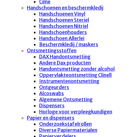
Cîme
Handschoenen en beschermkledij
Handschoenen Vinyl
Handschoenen Steriel
Handschoenen Nitriel
Handschoenhouders
Handschoen Allerlei
Beschermkledij / maskers
Ontsmettingsstoffen
DAX Handontsmetting
Andere Dax producten
Handontsmetting zonder alcohol
Oppervlakteontsmetting Clinell
Instrumentenontsmetting
Ontgeurders
Alcoswabs
Algemene Ontsmetting
Dispensers
Horloge voor verpleegkundigen
Papier en dispensers
Onderzoekstafelrollen
Diverse Papiermaterialen
Papierverdelers