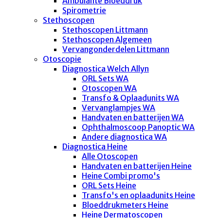
Ambulante Bloeddruk
Spirometrie
Stethoscopen
Stethoscopen Littmann
Stethoscopen Algemeen
Vervangonderdelen Littmann
Otoscopie
Diagnostica Welch Allyn
ORL Sets WA
Otoscopen WA
Transfo & Oplaadunits WA
Vervanglampjes WA
Handvaten en batterijen WA
Ophthalmoscoop Panoptic WA
Andere diagnostica WA
Diagnostica Heine
Alle Otoscopen
Handvaten en batterijen Heine
Heine Combi promo's
ORL Sets Heine
Transfo's en oplaadunits Heine
Bloeddrukmeters Heine
Heine Dermatoscopen