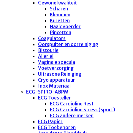
Gewone kwaliteit
Scharen
Klemmen
Kuretten
Naaldvoerder
Pincetten
Coagulators
Oorspuiten en oorreiniging
Bistourie
Allerlei
Vaginale specula
Voetverzorging
Ultrasone Reiniging
Cryo apparatuur
Inox Materiaal
ECG-SPIRO-ABPM
ECG Toestellen
ECG Cardioline Rest
ECG Cardioline Stress (Sport)
ECG andere merken
ECG Papier
ECG Toebehoren