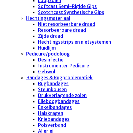
Loopzolen
Softcast Semi-Rigide Gips
Scotchcast Synthetische Gips
Hechtingsmateriaal
Niet resorbeerbare draad
Resorbeerbare draad
Zijde draad
Hechtingsstrips en nietsystemen
Huidlijm
Pedicure/podoloog
Desinfectie
Instrumenten Pedicure
Gehwol
Bandages & Rugproblematiek
Rugbandages
Steunkousen
Drukverlagende zolen
Elleboogbandages
Enkelbandages
Halskragen
Kniebandages
Polsverband
Allerlei